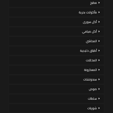
مطبخ
مأكولات بحرية
أكل سورى
أكل صيامي
المحاشي
أطباق خليجية
المخللات
المعكرونة
سندوتشات
صوص
سلطات
شوربات