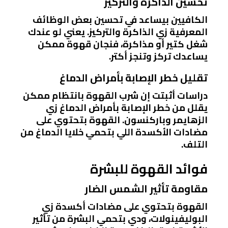
تحسين الذاكرة والتركيز
الكافيين بيساعد في تحسين بعض الوظائف
المعرفية زي الذاكرة والتركيز. يعني لو عندك
شغل كتير أو مذاكرة، فنجان قهوة ممكن
يساعدك تركز وتنجز أكتر.
تقليل خطر الإصابة بأمراض الدماغ
دراسات أثبتت إن شرب القهوة بانتظام ممكن
يقلل من خطر الإصابة بأمراض الدماغ زي
الزهايمر وباركنسون. القهوة بتحتوي على
مضادات الأكسدة اللي بتحمي خلايا الدماغ من
التلف.
فوائد القهوة للبشرة
مقاومة تأثير الشمس الضار
القهوة بتحتوي على مضادات أكسدة زي
البوليفينولات، ودي بتحمي البشرة من تأثير