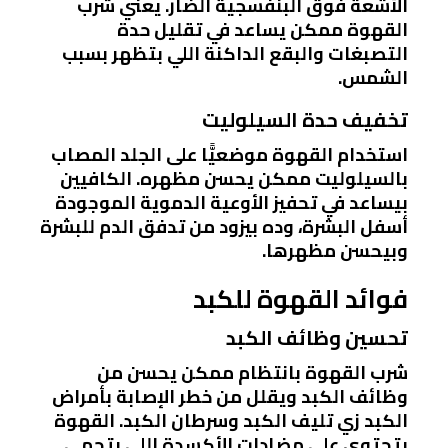
الأشعة فوق البنفسجية الضار. يعني شرب
القهوة ممكن يساعد في تقليل حدة
التصبغات والبقع الداكنة اللي بتظهر بسبب
الشمس.
تخفيف حدة السيلوليت
استخدام القهوة موضعيًّا على الجلد المصاب
بالسيلوليت ممكن يحسن مظهره. الكافيين
بيساعد في تحفيز الأوعية الدموية الموجودة
أسفل البشرة، وده بيزود من تدفق الدم للبشرة
وبيحسن مظهرها.
فوائد القهوة للكبد
تحسين وظائف الكبد
شرب القهوة بانتظام ممكن يحسن من
وظائف الكبد ويقلل من خطر الإصابة بأمراض
الكبد زي تليف الكبد وسرطان الكبد. القهوة
بتحتوي على مضادات الأكسدة اللي بتحمي