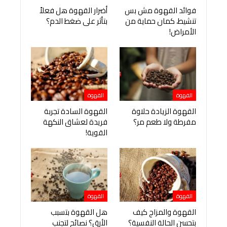
فوائد القهوة مش بس
أضرار القهوة هل فعلاً
تنشيط، كمان حماية من
بتأثر على ضغط الدم؟
الأمراض!
القهوة
القهوة
القهوة الزيادة حلاوة
القهوة السادة تجربة
مفرطة ولا طعم مر؟
فريدة لعشاق النكهة
القوية!
القهوة
القهوة
القهوة والمزاج كيف
هل القهوة بتسبب
بتحسن الحالة النفسية؟
الأرق؟ نصائح لتجنب