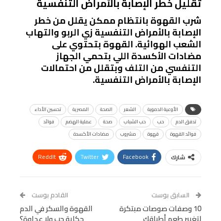
تقليل خطر الإصابة بالأمراض التنفسية
شرب القهوة بانتظام ممكن يقلل من خطر
الإصابة بالأمراض التنفسية زي الربو والتهاب
الشعب الهوائية. القهوة بتحتوي على
مضادات الأكسدة اللي بتحمي الجهاز
التنفسي من التلف وبتقلل من احتمالات
الإصابة بالأمراض التنفسية.
الأوعية الدموية
الشعر
الصحة
المصرية
تحسين الأداء
تدفق الدم
حب
حب الشباب
صحة
عملية الهضم
فوائد
فوائد القهوة
قهوة
مشروب
مضادات الأكسدة
ReddIt
Twitter
Facebook
شارك
Linkedin
Facebook Messenger
WhatsApp
Telegram
Tumblr
السابق بوست
القادم بوست
البريد الإلكتروني
10 وصفات صوصات مبتكرة
StumbleUpon
VK
القهوة والسكر في الدم
لتغيير طعم أطباقك
حكاية حب ولا عداوة؟