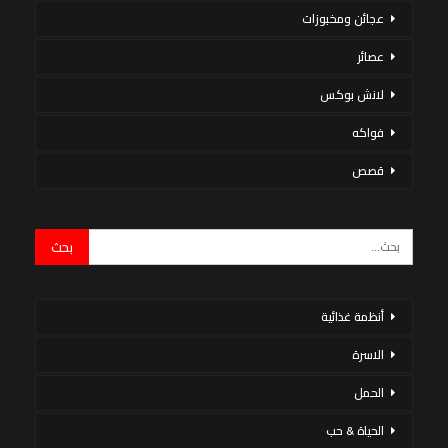
عجائن ومخبوزات
عصائر
لانش بوكس
فواكه
قصص
أنظمة غذائية
الاسرة
الحمل
الحياة & حب