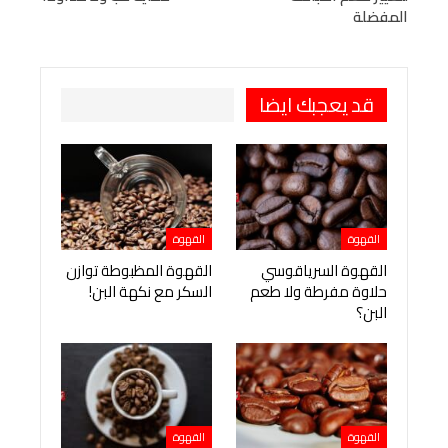
Viber
BlackBerry
LINE
Digg
المفضلة
طباعة
OK.ru
Pinterest
قد يعجبك ايضا
القهوة
القهوة
القهوة السرياقوسي
القهوة المظبوطة توازن
حلاوة مفرطة ولا طعم
السكر مع نكهة البن!
البن؟
القهوة
القهوة