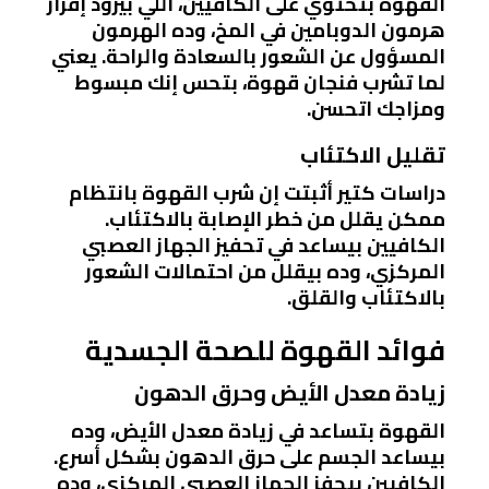
القهوة بتحتوي على الكافيين، اللي بيزود إفراز
هرمون الدوبامين في المخ، وده الهرمون
المسؤول عن الشعور بالسعادة والراحة. يعني
لما تشرب فنجان قهوة، بتحس إنك مبسوط
ومزاجك اتحسن.
تقليل الاكتئاب
دراسات كتير أثبتت إن شرب القهوة بانتظام
ممكن يقلل من خطر الإصابة بالاكتئاب.
الكافيين بيساعد في تحفيز الجهاز العصبي
المركزي، وده بيقلل من احتمالات الشعور
بالاكتئاب والقلق.
فوائد القهوة للصحة الجسدية
زيادة معدل الأيض وحرق الدهون
القهوة بتساعد في زيادة معدل الأيض، وده
بيساعد الجسم على حرق الدهون بشكل أسرع.
الكافيين بيحفز الجهاز العصبي المركزي، وده