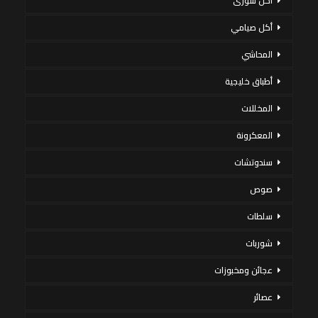
أكل سورى
أكل صيامي
المحاشي
أطباق خليجية
المخللات
المعكرونة
سندوتشات
صوص
سلطات
شوربات
عجائن ومخبوزات
عصائر