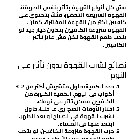
مش كل أنواع القهوة بتأثر بنفس الطريقة.
القهوة السريعة التحضير، مثلاً، بتحتوي على
كافيين أكتر من القهوة المفلترة. كمان،
القهوة منزوعة الكافيين بتكون خيار جيد لو
بتحب طعم القهوة لكن مش عايز تأثير
الكافيين.
نصائح لشرب القهوة بدون تأثير على
النوم
حدد الكمية
: حاول متشربش أكتر من 2-3
أكواب في اليوم. الكمية الكبيرة من
الكافيين ممكن تأثر على نومك.
اختار الأوقات الصح
: زي ما قلنا، حاول
تشرب القهوة في الصباح أو بعد الظهر.
ابتعد عنها في المساء.
جرب القهوة منزوعة الكافيين
: لو بتحب
طعم القهوة، جرب الأنواع منزوعة