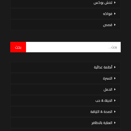
لانش بوكس
فواكه
قصص
أنظمة غذائية
الاسرة
الحمل
الحياة & حب
الصحة & اللياقة
العناية بالاظافر