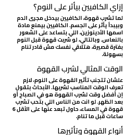
إزاي الكافيين بيأثر على النوم؟
لما تشرب قهوة، الكافيين بيدخل مجرى الدم
وبيبدأ يأثر على الجسم. الكافيين بيمنع مادة
اسمها الأدينوزين، اللي بتساعد على الشعور
بالنعاس. وبالتالي، لو شربت قهوة قبل النوم
بفترة قصيرة، هتلاقي نفسك مش قادر تنام
بسهولة.
الوقت المثالي لشرب القهوة
علشان تتجنب تأثير القهوة على النوم، لازم
تعرف الوقت المناسب لشربها. الأبحاث بتقول
إن أفضل وقت لشرب القهوة هو في الصباح أو
بعد الظهر. لو انت من الناس اللي بتحب تشرب
قهوة في المساء، حاول تبعد عنها على الأقل 6
ساعات قبل ما تنام.
أنواع القهوة وتأثيرها