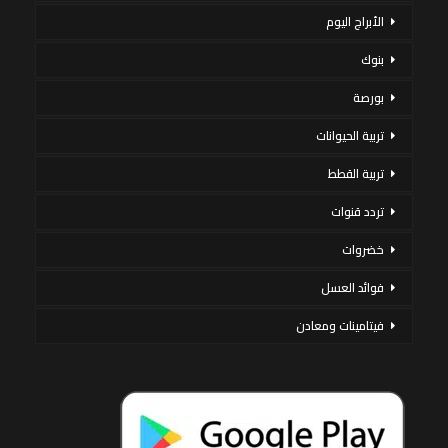
الأبراج اليوم
بنوك
بورصة
تربية الحيوانات
تربية القطط
تردد قنوات
خضروات
فوائد العسل
فيتامينات ومعادن