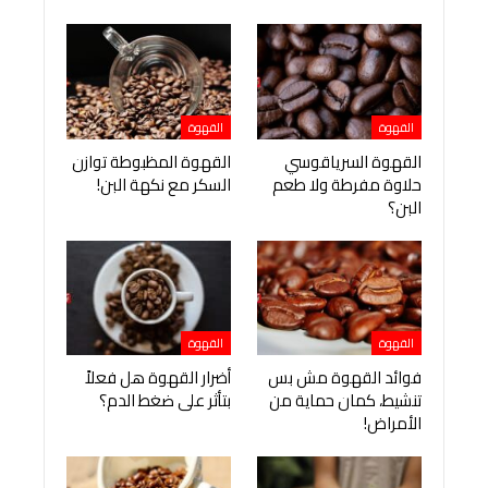
القهوة
القهوة
القهوة السرياقوسي
القهوة المظبوطة توازن
حلاوة مفرطة ولا طعم
السكر مع نكهة البن!
البن؟
القهوة
القهوة
فوائد القهوة مش بس
أضرار القهوة هل فعلاً
تنشيط، كمان حماية من
بتأثر على ضغط الدم؟
الأمراض!