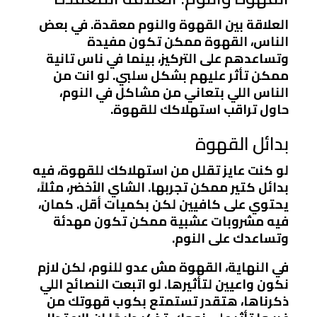
العلاقة بين القهوة والنوم معقدة. في بعض
الناس، القهوة ممكن تكون مفيدة
وتساعدهم على التركيز، بينما في ناس تانية
ممكن تأثر عليهم بشكل سلبي. لو انت من
الناس اللي بتعاني من مشاكل في النوم،
حاول تراقب استهلاكك للقهوة.
بدائل القهوة
لو كنت عايز تقلل من استهلاكك للقهوة، فيه
بدائل كتير ممكن تجربها. الشاي الأخضر، مثلاً،
يحتوي على كافيين لكن بكميات أقل. كمان،
فيه مشروبات عشبية ممكن تكون مهدئة
وتساعدك على النوم.
في النهاية، القهوة مش عدو للنوم، لكن لازم
نكون واعيين لتأثيرها. لو اتبعت النصائح اللي
ذكرناها، هتقدر تستمتع بكوب قهوتك من