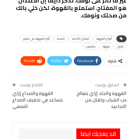
غير ما تأثر على نومك. تذكر دايمًا إن الاعتدال
هو المفتاح. استمتع بالقهوة، لكن خلي بالك
من صحتك ونومك.
أنواع القهوة
الشاي الأخضر
الصحة
تأثير القهوة على النوم
تناول
قهوة
مشروب
ReddIt
Twitter
Facebook
شارك
Linkedin
Facebook Messenger
WhatsApp
Telegram
Tumblr
السابق بوست
القادم بوست
البريد الإلكتروني
القهوة والجلد إزاي بتعالج
StumbleUpon
VK
القهوة والصداع إزاي
حب الشباب وتقلل من
بتساعد في تخفيف الصداع
Viber
BlackBerry
LINE
Digg
التجاعيد
النصفي
طباعة
OK.ru
Pinterest
قد يعجبك ايضا