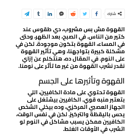
شارك
القهوة مش بس مشروب، دي طقوس عند
كتير من الناس. في الصبح، بعد الظهر، وحتى
في المساء، القهوة بتكون موجودة. لكن في
مشكلة كبيرة بتواجهنا، وهي تأثير القهوة
على النوم. في المقال ده، هنتكلم عن إزاي
نقدر نشرب القهوة من غير ما تأثر على نومنا.
القهوة وتأثيرها على الجسم
القهوة تحتوي على مادة الكافيين، اللي
بتعتبر منبه قوي. الكافيين بيشتغل على
الجهاز العصبي المركزي، وده بيخلي الشخص
يحس باليقظة والتركيز. لكن في نفس الوقت،
الكافيين ممكن يسبب مشاكل في النوم لو
اتشرب في الأوقات الغلط.