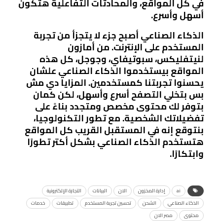
في كل المواقع، والمحادثات التفاعلية هتكون
أسهل وأسرع.
الذكاء الصناعي أصبح جزء لا يتجزأ من تجربة
المستخدم على الإنترنت. من أمازون
لنيتفليكس، سبوتيفاي، وجوجل، كل هذه
المواقع بيستخدموا الذكاء الصناعي علشان
يحسنوا تجربتنا كمستخدمين. المزايا دي مش
بس بتخلي التصفح أسرع وأسهل، لكن كمان
بتوفر لك محتوى مخصص ومتجدد بناءً على
تفضيلاتك الشخصية. مع تطور التكنولوجيا،
بنتوقع إنه في المستقبل القريب كل المواقع
هتستخدم الذكاء الصناعي بشكل أكتر تطورًا
وابتكارًا.
ai
إدارة المخزون
الان
البيانات
التجارة الإلكترونية
الذكاء الصناعي
الشحن
تحسين تجربة المستخدم
تطبيقات
خدمات
محتوى
مصر الان