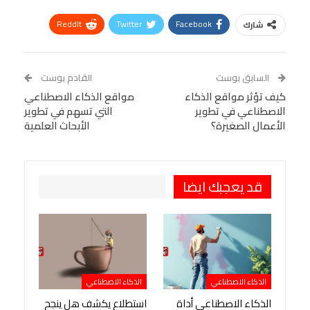
ReddIt
Twitter
Facebook
شارك
Linkedin
Facebook Messenger
WhatsApp
Telegram
Tumblr
السابق بوست
القادم بوست
البريد الإلكتروني
كيف تؤثر مواقع الذكاء
StumbleUpon
VK
مواقع الذكاء الاصطناعي
الاصطناعي في تطوير
التي تسهم في تطوير
Viber
BlackBerry
LINE
Digg
الأعمال الصغيرة؟
الأبحاث العلمية
طباعة
OK.ru
Pinterest
قد يعجبك ايضا
الذكاء الاصطناعي
الذكاء الاصطناعي
الذكاء الاصطناعي أداة
استطلاع يكشف هل ينجح