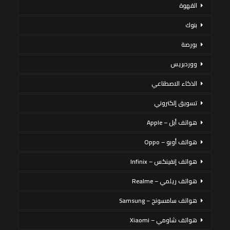
القهوة
بنوك
بورصة
ووردبريس
الذكاء الاصطناعي
تسويق إلكتروني
هواتف أبل – Apple
هواتف أوبو – Oppo
هواتف إنفينكس – Infinix
هواتف ريلمي – Realme
هواتف سامسونج – Samsung
هواتف شاومي – Xiaomi