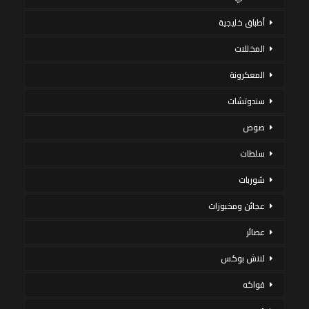
أطباق خليجية
المخللات
المعكرونة
سندوتشات
صوص
سلطات
شوربات
عجائن ومخبوزات
عصائر
لانش بوكس
فواكه