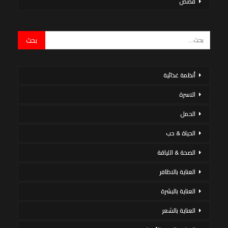
قصص
أنظمة غذائية
الاسرة
الحمل
الحياة & حب
الصحة & اللياقة
العناية بالاظافر
العناية بالبشرة
العناية بالشعر