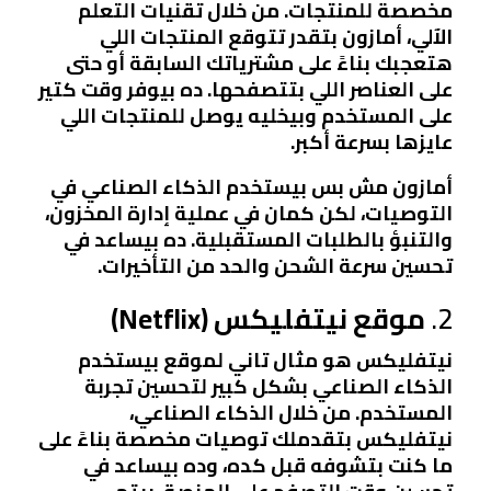
مخصصة للمنتجات. من خلال تقنيات التعلم
الآلي، أمازون بتقدر تتوقع المنتجات اللي
هتعجبك بناءً على مشترياتك السابقة أو حتى
على العناصر اللي بتتصفحها. ده بيوفر وقت كتير
على المستخدم وبيخليه يوصل للمنتجات اللي
عايزها بسرعة أكبر.
أمازون مش بس بيستخدم الذكاء الصناعي في
التوصيات، لكن كمان في عملية إدارة المخزون،
والتنبؤ بالطلبات المستقبلية. ده بيساعد في
تحسين سرعة الشحن والحد من التأخيرات.
2.
موقع نيتفليكس (Netflix)
نيتفليكس هو مثال تاني لموقع بيستخدم
الذكاء الصناعي بشكل كبير لتحسين تجربة
المستخدم. من خلال الذكاء الصناعي،
نيتفليكس بتقدملك توصيات مخصصة بناءً على
ما كنت بتشوفه قبل كده، وده بيساعد في