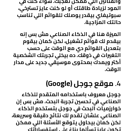
والفنانين اللي ممكن تعجبك. سواء كنت في
المود لزيادة طاقتك أو لو كنت عايز تسترخي،
سبوتيفاي بيقدر يوصلك للقوائم اللي تناسب
حالتك المزاجية.
الميزة هنا في الذكاء الصناعي مش بس إنه
بيقدم لك قوائم تشغيل، لكن كمان بيقوم
بتعديل القوائم دي مع الوقت على حسب
التغيرات في ذوقك. ده بيخلي تجربتك الشخصية
أكتر ويمدك بمحتوى موسيقي جديد على مدار
الوقت.
4.
موقع جوجل (Google)
جوجل معروف باستخدامه المتقدم للذكاء
الصناعي في تحسين تجربة البحث. مش بس إن
خوارزميات البحث في جوجل بتستخدم الذكاء
الصناعي علشان تقدم لك نتائج دقيقة وسريعة،
لكن كمان بيحاول يتوقع الأسئلة اللي ممكن
تكون عايز تسألها بناءً على استفساراتك