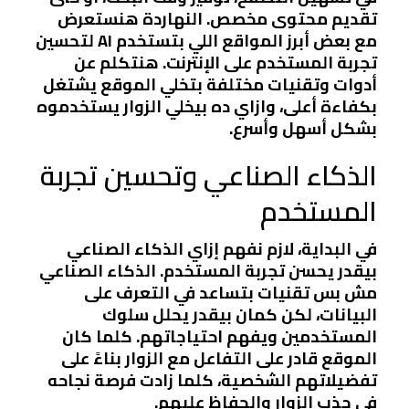
تقديم محتوى مخصص. النهاردة هنستعرض
مع بعض أبرز المواقع اللي بتستخدم AI لتحسين
تجربة المستخدم على الإنترنت. هنتكلم عن
أدوات وتقنيات مختلفة بتخلي الموقع يشتغل
بكفاءة أعلى، وازاي ده بيخلي الزوار يستخدموه
بشكل أسهل وأسرع.
الذكاء الصناعي وتحسين تجربة
المستخدم
في البداية، لازم نفهم إزاي الذكاء الصناعي
بيقدر يحسن تجربة المستخدم. الذكاء الصناعي
مش بس تقنيات بتساعد في التعرف على
البيانات، لكن كمان بيقدر يحلل سلوك
المستخدمين ويفهم احتياجاتهم. كلما كان
الموقع قادر على التفاعل مع الزوار بناءً على
تفضيلاتهم الشخصية، كلما زادت فرصة نجاحه
في جذب الزوار والحفاظ عليهم.