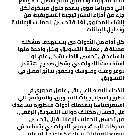
اتخاذ القرارات وتحقيق نتائج أفضل. المواقع
اللي ذكرناها فوق بتقدم حلول مبتكرة لكل
جزء من أجزاء الاستراتيجية التسويقية، من
إنشاء المحتوى لغاية تحسين الحملات الإعلانية
وتحليل البيانات.
كل أداة من الأدوات دي بتستهدف مشكلة
معينة في عملية التسويق، وكل واحدة منها
بتساعد في تحسين الأداء بشكل عام. لو
استخدمت الأدوات دي بشكل صحيح، هتقدر
توفر وقتك وفلوسك وتحقق نتائج أفضل في
التسويق.
الذكاء الاصطناعي بقى عامل محوري في
تطوير استراتيجيات التسويق، والمواقع اللي
استعرضناها بتقدملك أدوات متطورة تساعدك
على تحسين مختلف جوانب التسويق الرقمي.
من تحسين الحملات الإعلانية إلى تحسين
محركات البحث، جميع الأدوات دي بتساعد في
تسريع العمليات وزيادة كفاءتها. لو عايز