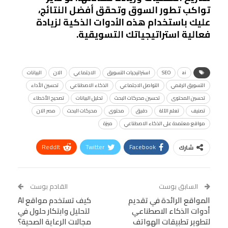
تواكب تطور السوق وتحقق أفضل النتائج،
عليك باستخدام هذه الأدوات الذكية لزيادة
فعالية استراتيجياتك التسويقية.
ai
SEO
استراتيجيات التسويق
الاجتماعي
الان
البيانات
التسويق الرقمي
التواصل الاجتماعي
الذكاء الاصطناعي
تحسين الأداء
تحسين المحتوى
تحسين محركات البحث
تحليل البيانات
تصحيح الأخطاء
تصنيف
تعلم الآلة
دقيق
محتوى
محركات البحث
مصر الان
مواقع معتمدة على الذكاء الاصطناعي
ميزة
ReddIt
Twitter
Facebook
شارك
Linkedin
Facebook Messenger
WhatsApp
Telegram
Tumblr
السابق بوست
القادم بوست
البريد الإلكتروني
المواقع الرائدة في تقديم
StumbleUpon
VK
كيف تستخدم مواقع AI
أدوات الذكاء الاصطناعي
لتحليل وابتكار حلول في
Viber
BlackBerry
LINE
Digg
لتطوير تطبيقات الهواتف
مجالات الرعاية الصحية؟