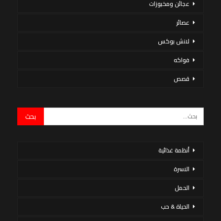
عجائن ومخبوزات
عصائر
لانش بوكس
فواكه
قصص
أنظمة غذائية
الاسرة
الحمل
الحياة & حب