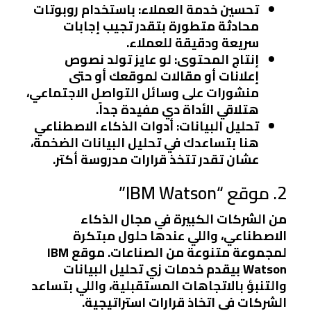
تحسين خدمة العملاء:
باستخدام روبوتات
محادثة متطورة بتقدر تجيب إجابات
سريعة ودقيقة للعملاء.
إنتاج المحتوى:
لو عايز تولد نصوص
إعلانات أو مقالات لموقعك أو حتى
منشورات على وسائل التواصل الاجتماعي،
هتلاقي الأداة دي مفيدة جداً.
تحليل البيانات:
أدوات الذكاء الاصطناعي
هنا بتساعدك في تحليل البيانات الضخمة،
عشان تقدر تتخذ قرارات مدروسة أكتر.
2. موقع “IBM Watson”
من الشركات الكبيرة في مجال الذكاء
الاصطناعي، واللي عندها حلول مبتكرة
لمجموعة متنوعة من الصناعات. موقع IBM
Watson بيقدم خدمات زي تحليل البيانات
والتنبؤ بالاتجاهات المستقبلية، واللي بتساعد
الشركات في اتخاذ قرارات استراتيجية.