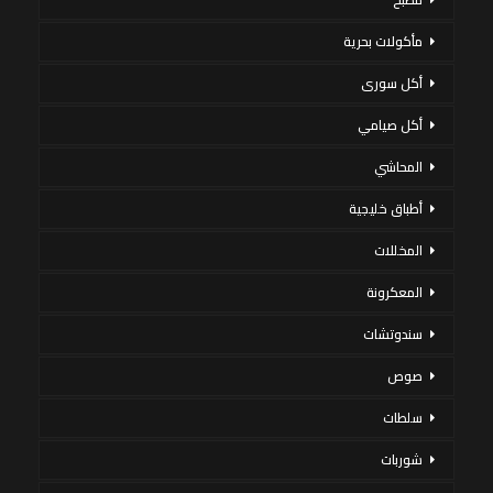
مأكولات بحرية
أكل سورى
أكل صيامي
المحاشي
أطباق خليجية
المخللات
المعكرونة
سندوتشات
صوص
سلطات
شوربات