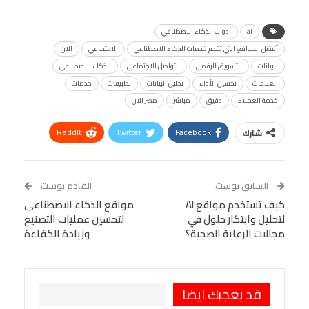
ai
أدوات الذكاء الاصطناعي
أفضل المواقع التي تقدم خدمات الذكاء الاصطناعي
الاجتماعي
الان
البيانات
التسويق الرقمي
التواصل الاجتماعي
الذكاء الاصطناعي
العلاقات
تحسين الأداء
تحليل البيانات
تطبيقات
خدمات
خدمة العملاء
دقيق
مباشر
مصر الان
ReddIt
Twitter
Facebook
شارك
Linkedin
Facebook Messenger
WhatsApp
Telegram
Tumblr
السابق بوست
القادم بوست
البريد الإلكتروني
كيف تستخدم مواقع AI
StumbleUpon
VK
مواقع الذكاء الاصطناعي
لتحليل وابتكار حلول في
لتحسين عمليات التصنيع
Viber
BlackBerry
LINE
Digg
مجالات الرعاية الصحية؟
وزيادة الكفاءة
طباعة
OK.ru
Pinterest
قد يعجبك ايضا