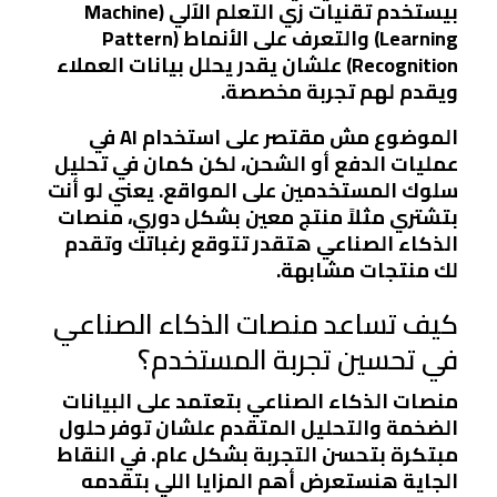
بيستخدم تقنيات زي
التعلم الآلي (Machine
Learning)
و
التعرف على الأنماط (Pattern
Recognition)
علشان يقدر يحلل بيانات العملاء
ويقدم لهم تجربة مخصصة.
الموضوع مش مقتصر على استخدام AI في
عمليات الدفع أو الشحن، لكن كمان في
تحليل
سلوك المستخدمين
على المواقع. يعني لو أنت
بتشتري مثلاً منتج معين بشكل دوري، منصات
الذكاء الصناعي هتقدر تتوقع رغباتك وتقدم
لك منتجات مشابهة.
كيف تساعد منصات الذكاء الصناعي
في تحسين تجربة المستخدم؟
منصات الذكاء الصناعي بتعتمد على
البيانات
الضخمة
و
التحليل المتقدم
علشان توفر حلول
مبتكرة بتحسن التجربة بشكل عام. في النقاط
الجاية هنستعرض أهم المزايا اللي بتقدمه