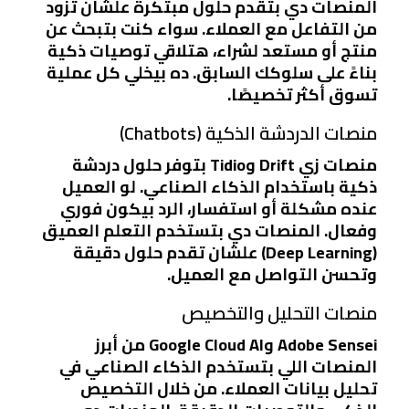
المنصات دي بتقدم حلول مبتكرة علشان تزود
من
التفاعل مع العملاء
. سواء كنت بتبحث عن
منتج أو مستعد لشراء، هتلاقي توصيات ذكية
بناءً على سلوكك السابق. ده بيخلي كل عملية
تسوق أكثر تخصيصًا.
منصات الدردشة الذكية (Chatbots)
منصات زي
Drift
و
Tidio
بتوفر حلول دردشة
ذكية باستخدام الذكاء الصناعي. لو العميل
عنده مشكلة أو استفسار، الرد بيكون فوري
وفعال. المنصات دي بتستخدم
التعلم العميق
(Deep Learning)
علشان تقدم حلول دقيقة
وتحسن التواصل مع العميل.
منصات التحليل والتخصيص
Adobe Sensei
و
Google Cloud AI
من أبرز
المنصات اللي بتستخدم الذكاء الصناعي في
تحليل بيانات العملاء. من خلال
التخصيص