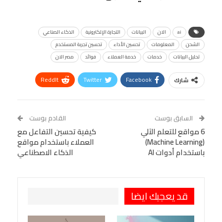
ai
الان
البيانات
التجارة الإلكترونية
الذكاء الصناعي
الشحن
المعلومات
تحسين الأداء
تحسين تجربة المستخدم
تحليل البيانات
خدمات
خدمة العملاء
فوائد
مصر الان
ReddIt
Twitter
Facebook
شارك
Linkedin
Facebook Messenger
WhatsApp
Telegram
Tumblr
السابق بوست
القادم بوست
البريد الإلكتروني
6 مواقع للتعلم الآلي
StumbleUpon
VK
كيفية تحسين التفاعل مع
(Machine Learning)
العملاء باستخدام مواقع
Viber
BlackBerry
LINE
Digg
باستخدام أدوات AI
الذكاء الاصطناعي
طباعة
OK.ru
Pinterest
قد يعجبك ايضا