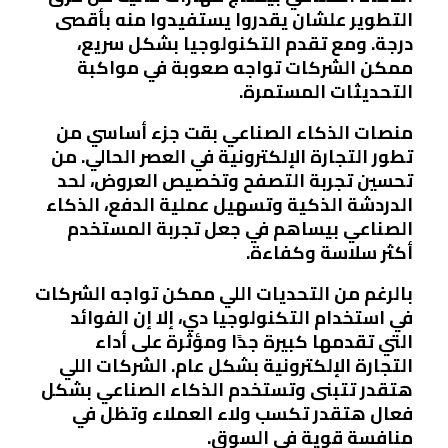
التطوير علشان يقدروا يستفيدوا منه بأقصى
درجة. ومع تقدم التكنولوجيا بشكل سريع،
ممكن الشركات تواجه صعوبة في مواكبة
التحديثات المستمرة.
منصات الذكاء الصناعي بقت جزء أساسي من
تطور التجارة الإلكترونية في العصر الحالي. من
تحسين تجربة التصفح وتخصيص العروض، لحد
الدردشة الذكية وتسهيل عملية الدفع، الذكاء
الصناعي بيساهم في جعل تجربة المستخدم
أكثر سلاسة وكفاءة.
بالرغم من التحديات اللي ممكن تواجه الشركات
في استخدام التكنولوجيا دي، إلا إن الفوائد
التي تقدمها كبيرة جدًا ومؤثرة على أداء
التجارة الإلكترونية بشكل عام. الشركات اللي
هتقدر تتبنى وتستخدم الذكاء الصناعي بشكل
فعال هتقدر تكسب ولاء العملاء وتظل في
منافسة قوية في السوق.