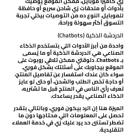
زي
كاميرا موبايل
، ممكن الموقع يوصيك
بأدوات أو ملحقات زي
شاحن سريع
أو
حافظة
للموبايل
. النوع ده من التوصيات بيخلي تجربة
التسوق أكثر سهولة وراحة.
الدردشة الذكية (Chatbots)
واحدة من أبرز الأدوات اللي بتستخدم الذكاء
الصناعي هي
الدردشة الذكية
أو ما يُسمى
بـ
Chatbots
. دلوقتي ممكن تلاقي روبوت على
الموقع بيجاوبك على أسئلتك بشكل فوري.
سواء كان عندك استفسار عن تفاصيل المنتج،
أو حاجة تخص
الطلب والشحن
، أو حتى لو عايز
تعرف رأي الناس في المنتج قبل ما تشتريه،
الذكاء الصناعي يقدر يساعدك.
الميزة هنا إن الرد بيكون فوري، وبالتالي بتقدر
تحصل على المعلومات اللي محتاجها دون ما
تضطر تستنى حد يرد عليك زي في خدمة العملاء
التقليدية.