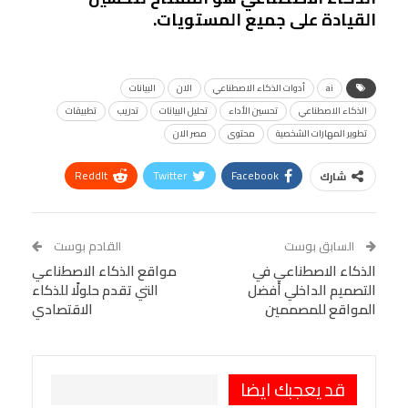
القيادة على جميع المستويات.
ai
أدوات الذكاء الاصطناعي
الان
البيانات
الذكاء الاصطناعي
تحسين الأداء
تحليل البيانات
تدريب
تطبيقات
تطوير المهارات الشخصية
محتوى
مصر الان
ReddIt
Twitter
Facebook
شارك
Linkedin
Facebook Messenger
WhatsApp
Telegram
Tumblr
السابق بوست
القادم بوست
البريد الإلكتروني
الذكاء الاصطناعي في
StumbleUpon
VK
مواقع الذكاء الاصطناعي
التصميم الداخلي أفضل
التي تقدم حلولًا للذكاء
Viber
BlackBerry
LINE
Digg
المواقع للمصممين
الاقتصادي
طباعة
OK.ru
Pinterest
قد يعجبك ايضا