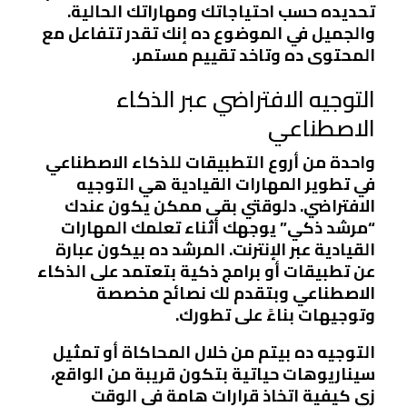
تحديده حسب احتياجاتك ومهاراتك الحالية.
والجميل في الموضوع ده إنك تقدر تتفاعل مع
المحتوى ده وتاخد تقييم مستمر.
التوجيه الافتراضي عبر الذكاء
الاصطناعي
واحدة من أروع التطبيقات للذكاء الاصطناعي
في تطوير المهارات القيادية هي التوجيه
الافتراضي. دلوقتي بقى ممكن يكون عندك
“مرشد ذكي” يوجهك أثناء تعلمك المهارات
القيادية عبر الإنترنت. المرشد ده بيكون عبارة
عن تطبيقات أو برامج ذكية بتعتمد على الذكاء
الاصطناعي وبتقدم لك نصائح مخصصة
وتوجيهات بناءً على تطورك.
التوجيه ده بيتم من خلال المحاكاة أو تمثيل
سيناريوهات حياتية بتكون قريبة من الواقع،
زي كيفية اتخاذ قرارات هامة في الوقت