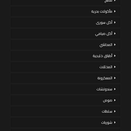
مطبخ
مأكولات بحرية
أكل سورى
أكل صيامي
المحاشي
أطباق خليجية
المخللات
المعكرونة
سندوتشات
صوص
سلطات
شوربات