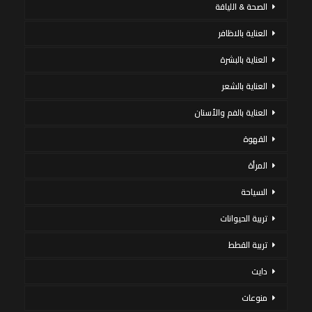
الصحة & اللياقة
العناية بالاظافر
العناية بالبشرة
العناية بالشعر
العناية بالفم والأسنان
القهوة
المرأة
السياحة
تربية الحيوانات
تربية القطط
دايت
منوعات