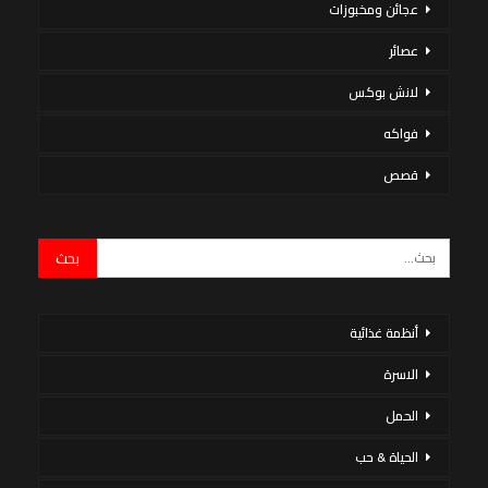
عجائن ومخبوزات
عصائر
لانش بوكس
فواكه
قصص
أنظمة غذائية
الاسرة
الحمل
الحياة & حب