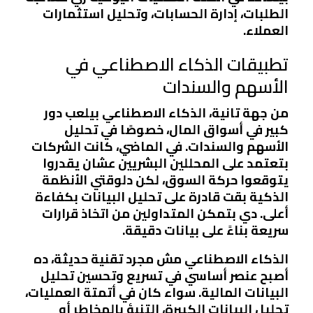
الطلبات، إدارة الحسابات، وتحليل استثمارات
العملاء.
تطبيقات الذكاء الاصطناعي في
الأسهم والسندات
من جهة تانية، الذكاء الاصطناعي بيلعب دور
كبير في أسواق المال، خصوصًا في تحليل
الأسهم والسندات. في الماضي، كانت الشركات
بتعتمد على المحللين البشريين عشان يقدروا
يتوقعوا حركة السوق، لكن دلوقتي الأنظمة
الذكية بقت قادرة على تحليل البيانات بكفاءة
أعلى. دي بتمكن المتداولين من اتخاذ قرارات
سريعة بناءً على بيانات دقيقة.
الذكاء الاصطناعي مش مجرد تقنية حديثة، ده
أصبح عنصر أساسي في تسريع وتحسين تحليل
البيانات المالية. سواء كان في أتمتة العمليات،
تحليل البيانات الكبيرة، التنبؤ بالمخاطر أو