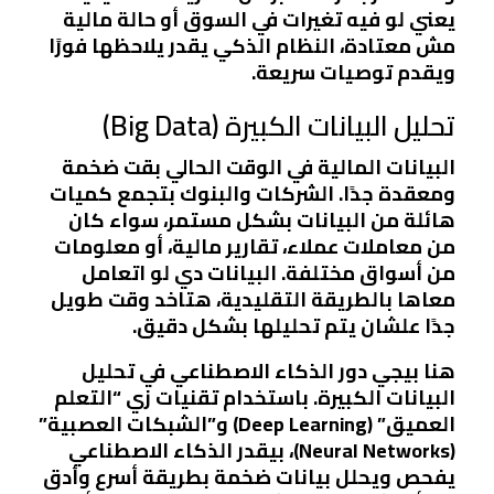
يعني لو فيه تغيرات في السوق أو حالة مالية
مش معتادة، النظام الذكي يقدر يلاحظها فورًا
ويقدم توصيات سريعة.
تحليل البيانات الكبيرة (Big Data)
البيانات المالية في الوقت الحالي بقت ضخمة
ومعقدة جدًا. الشركات والبنوك بتجمع كميات
هائلة من البيانات بشكل مستمر، سواء كان
من معاملات عملاء، تقارير مالية، أو معلومات
من أسواق مختلفة. البيانات دي لو اتعامل
معاها بالطريقة التقليدية، هتاخد وقت طويل
جدًا علشان يتم تحليلها بشكل دقيق.
هنا بيجي دور الذكاء الاصطناعي في تحليل
البيانات الكبيرة. باستخدام تقنيات زي “التعلم
العميق” (Deep Learning) و”الشبكات العصبية”
(Neural Networks)، بيقدر الذكاء الاصطناعي
يفحص ويحلل بيانات ضخمة بطريقة أسرع وأدق