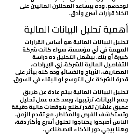
لوحدهم. وده بيساعد المحللين الماليين على
اتخاذ قرارات أسرع وأدق.
أهمية تحليل البيانات المالية
تحليل البيانات المالية هو أساس القرارات
المهمة في أي مؤسسة، سواء كانت شركة
كبيرة أو بنك. بيشمل التحليل ده دراسة
التفاصيل المالية للشركة، زي الإيرادات،
المصاريف، الأرباح والخسائر، وده كله بيأثر على
قدرة الشركة على التوسع أو البقاء في السوق.
تحليل البيانات المالية بيتم عادة عن طريق
جمع البيانات، ترتيبها، وبعد كده عمل تحليل
عميق علشان تقدر تطلع بتوقعات مالية دقيقة
وتستكشف الفرص والمخاطر. مع تقدم الزمن،
الناس أصبحوا يحتاجوا لحلول أسرع وأكثر دقة،
وهنا بيجي دور الذكاء الاصطناعي.