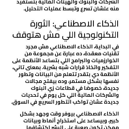
الشركات والبنوك والهيئات المالية بتستفيد
منه علشان تسرع وتبسط عمليات التحليل.
الذكاء الاصطناعي: الثورة
التكنولوجية اللي مش هتوقف
في البداية، الذكاء الاصطناعي مش مجرد
تقنيات معقدة، ده عبارة عن مجموعة من
الخوارزميات والبرامج اللي بتساعد الأنظمة على
التفكير واتخاذ قرارات شبه بشرية. بمعنى تاني،
الأنظمة دي بتقدر تتعلم من البيانات وتطور
نفسها بشكل مستمر، وده بيفتح مجالات
جديدة، خصوصًا في قطاعات زي البنوك
والشركات المالية اللي كل يوم في تحديات
جديدة عشان تواكب التطور السريع في السوق.
الذكاء الاصطناعي بيوفر وقت وجهد بشكل
كبير، وبيساعد على استخراج أنماط وبيانات
ممكن تكون صعبة على البشر اكتشافها