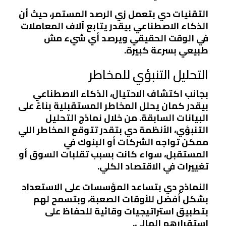
التقنيات دي بتعمل زي الرصد المستمر، حيث أن
الذكاء الاصطناعي بيقدر يتابع آلاف المعاملات
في الوقت الحقيقي ويرصد أي شيء مش
طبيعي بسرعة كبيرة.
التحليل التنبؤي للمخاطر
بجانب اكتشاف الاحتيال، الذكاء الاصطناعي
بيقدر كمان يحلل المخاطر المستقبلية بناءً على
البيانات السابقة. من خلال نماذج التحليل
التنبؤي، الأنظمة دي بتقدر تتوقع المخاطر اللي
ممكن تواجه الشركات أو البنوك في
المستقبل، سواء كانت بسبب تقلبات السوق أو
تغييرات في الاقتصاد الكلي.
النماذج دي بتساعد المؤسسات على الاستعداد
بشكل أفضل للأوقات الصعبة، وبتسمح لهم
بتطبيق استراتيجيات وقائية للحفاظ على
استقرارهم المالي.