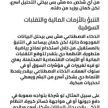
من أي شخص. ده مش بس بيخلي التحليل أسرع،
لكن كمان بيزيد من دقته.
التنبؤ بالأزمات المالية والتقلبات
السوقية
الذكاء الاصطناعي مش بس بيحلل البيانات
الموجودة حاليًا، لكن كمان بيساعد في التنبؤ
بالمستقبل. من خلال استخدام نماذج رياضية
متطورة، الأنظمة دي بتقدر تتوقع التقلبات
المالية أو الأزمات الاقتصادية المحتملة. يعني
لو فيه تغييرات في مؤشرات السوق أو في
سلوك العملاء، الذكاء الاصطناعي بيقدر يلاحظ
الأنماط دي بشكل أسرع من البشر ويعطي
تحذيرات مبكرة.
على سبيل المثال، لو شركة بتواجه صعوبة في
دفع ديونها أو في مواجهة خسائر كبيرة، النظام
الذكي يقدر يحلل البيانات بشكل أسرع ويقدم