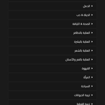
الحمل
الحياة & حب
الصحة & اللياقة
العناية بالاظافر
العناية بالبشرة
العناية بالشعر
العناية بالفم والأسنان
القهوة
المرأة
السياحة
تربية الحيوانات
تربية القطط