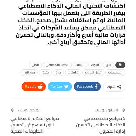
اكتشاف الاحتيال المالي، الذكاء الاصطناعي
بيغير الطريقة اللي بتعمل بيها المؤسسات
المالية. لو تم استغلاله بشكل صحيح، الذكاء
الاصطناعي ممكن يساعد الشركات في اتخاذ
قرارات مالية أسرع وأكثر دقة، وبالتالي تحسين
أدائها المالي وتحقيق أرباح أكبر.
الان
البنوك
البيانات
الذكاء الاصطناعي
الكلي
المعلومات
تحليل البيانات
تطبيقات
حياة
دقيق
مصر الان
ReddIt
Twitter
Facebook
شارك
Linkedin
Facebook Messenger
WhatsApp
Telegram
Tumblr
السابق بوست
القادم بوست
البريد الإلكتروني
5 مواقع متخصصة في
StumbleUpon
VK
مواقع الذكاء الاصطناعي
الذكاء الاصطناعي لتحسين
التي تساهم في تحسين
Viber
BlackBerry
LINE
Digg
إدارة المخزون
التطبيقات الصحية