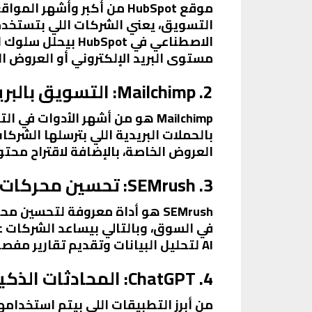
موقع HubSpot من أكبر وأ
التسويق، يعني الشركات اللي بتستخدم
الاصطناعي في pot
مستوى البريد الإلكتروني أو العروض ا
2. Mailchimp: التسويق بالبريد الإلكتروني الذكي
بالحملات البريدية اللي بترسلها الشرك
العروض الخاصة، بالإضافة لاقتراح محتو
3. SEMrush: تحسين محركات البحث بذكاء اصطناعي
في السوق، وبالتالي بيساعد الشركات 
AI لتحليل البيانات وتقديم تقارير مفصلة تساعد الشركات في معرفة أفضل استراتيجيات SEO لزيادة الظهور والزيارات.
4. ChatGPT: المحادثات الذكية وتفاعل العملاء