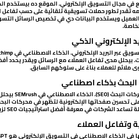
شهر المواقع في مجال التسويق الإلكتروني. الموقع ده بيستخد
ه تقدر تطور حملات تسويقية تلقائية على حسب تفاعل ا
HubS بيحلل سلوك العميل ويستخدم البيانات دي في تخصيص الرسائل 
لخاصة.
ات. بيحلل مدى تفاعل العملاء مع الرسائل ويقدر يحدد أفض
ى ملائم للعملاء بناءً على سلوكهم السابق.
SEMrush هو أداة م
على تحسين صفحاتها الإلكترونية لتظهر في محركات الب