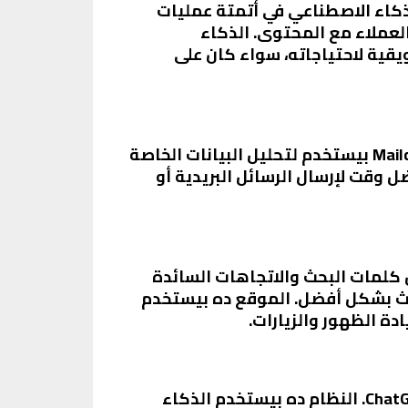
م الذكاء الاصطناعي في أتمتة عمليات
لعملاء مع المحتوى. الذكاء
التسويقية لاحتياجاته، سواء كان على
Mailchimp هو من أشهر الأدوات في التسويق عبر البريد الإلكتروني. الذكاء الاصطناعي في Mailchimp بيستخدم لتحليل البيانات الخاصة
ل وقت لإرسال الرسائل البريدية أو
عروفة لتحسين محركات البحث (SEO). الذكاء الاصطناعي في SEMrush بيحلل كلمات البحث والاتجاهات السائدة
حث بشكل أفضل. الموقع ده بيستخدم
من أبرز التطبيقات اللي بيتم استخدامها في الذكاء الاصطناعي في التسويق الإلكتروني هو ChatGPT. النظام ده بيستخدم الذكاء