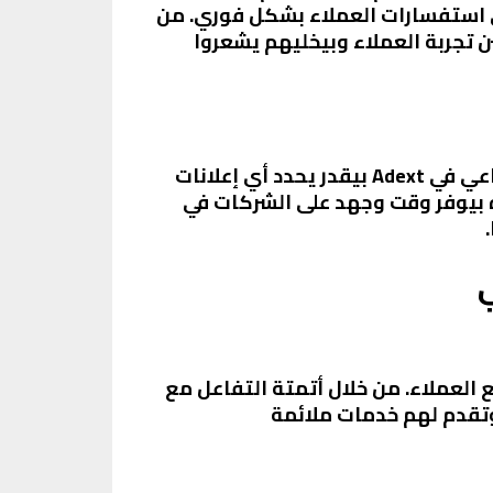
للي بتساعد الشركات في الرد على استفسارات العملاء بشكل فوري. من
ة، وده بيحسن تجربة العملاء وبيخليهم يشعروا
Adext هي منصة بتستخدم الذكاء الاصطناعي لتخصيص حملات الإعلان الرقمية. الذكاء الاصطناعي في Adext بيقدر يحدد أي إعلانات
ده بيوفر وقت وجهد على الشركات في
العملاء. من خلال أتمتة التفاعل مع
وتقدم لهم خدمات ملائمة