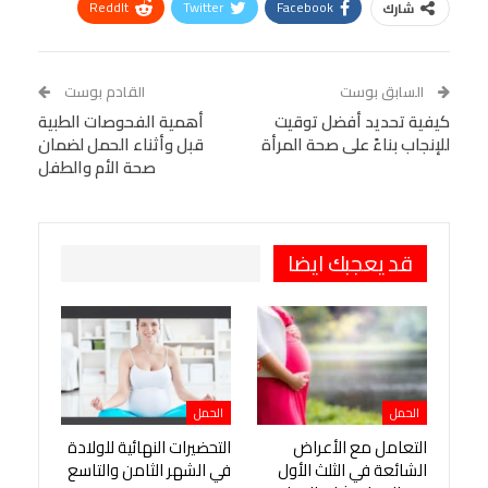
ReddIt
Twitter
Facebook
شارك
Linkedin
Facebook Messenger
WhatsApp
Telegram
Tumblr
السابق بوست
القادم بوست
البريد الإلكتروني
كيفية تحديد أفضل توقيت
StumbleUpon
VK
أهمية الفحوصات الطبية
للإنجاب بناءً على صحة المرأة
قبل وأثناء الحمل لضمان
Viber
BlackBerry
LINE
Digg
صحة الأم والطفل
طباعة
OK.ru
Pinterest
قد يعجبك ايضا
الحمل
الحمل
التعامل مع الأعراض
التحضيرات النهائية للولادة
الشائعة في الثلث الأول
في الشهر الثامن والتاسع