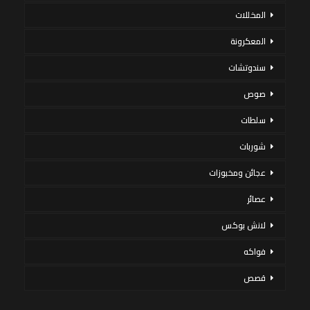
المخللات
المعكرونة
سندوتشات
صوص
سلطات
شوربات
عجائن ومخبوزات
عصائر
لانش بوكس
فواكه
قصص