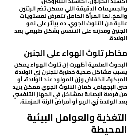
أكسيد الكربون، أكاسيد النيتروجين،
والجسيمات الدقيقة اللي ممكن تضر الرئتين
والمخ. لما المرأة الحامل تتعرض لمستويات
عالية من التلوث الجوي، ده بيأثر على نمو
الجنين وقدرته على التنفس بشكل طبيعي بعد
الولادة.
مخاطر تلوث الهواء على الجنين
البحوث العلمية أظهرت إن تلوث الهواء يمكن
يسبب مشاكل صحية خطيرة للجنين زي الولادة
المبكرة، انخفاض وزن المولود عند الولادة، أو
حتى الإجهاض. كمان التلوث الجوي ممكن يزيد
من فرصة الإصابة بمشاكل في الجهاز التنفسي
بعد الولادة زي الربو أو أمراض الرئة المزمنة.
التغذية والعوامل البيئية
المحيطة