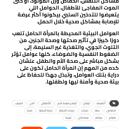
مشاكل التنفس، انخفاض وزن المولود، أو حتى
الموت المفاجئ للأطفال. الحوامل اللي
يتعرضوا للتدخين السلبي بيكونوا أكثر عرضة
للإصابة بمشاكل صحية خلال الحمل.
العوامل البيئية المحيطة بالمرأة الحامل تلعب
دورًا كبيرًا في تأثير صحتها وصحة الجنين. من
التلوث الجوي، والتغذية غير السليمة، إلى
الضغوط النفسية والضوضاء، كلها عوامل تؤثر
بشكل مباشر على صحة الأم والطفل. علشان
كده من المهم إن المرأة الحامل تكون على
دراية بتلك العوامل، وتبذل جهدًا للحفاظ على
بيئة صحية وآمنة ليها ولطفلها.
أطعمة
ارتفاع
ارتفاع ضغط الدم
الأطفال
الان
الصيف
انخفاض
حياة
درجات
درجات الحرارة
درجة الحرارة
صحة
طعام
مباشر
مصر الان
نتيجة