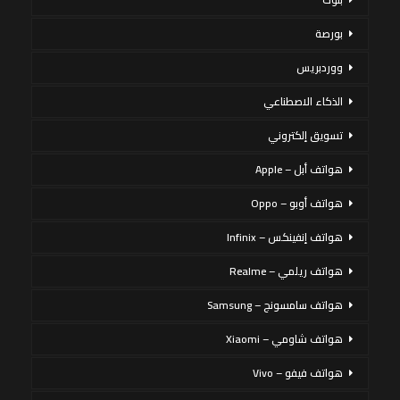
بورصة
ووردبريس
الذكاء الاصطناعي
تسويق إلكتروني
هواتف أبل – Apple
هواتف أوبو – Oppo
هواتف إنفينكس – Infinix
هواتف ريلمي – Realme
هواتف سامسونج – Samsung
هواتف شاومي – Xiaomi
هواتف فيفو – Vivo