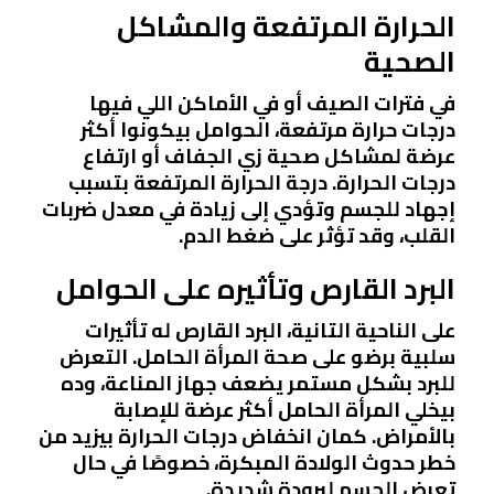
الحرارة المرتفعة والمشاكل
الصحية
في فترات الصيف أو في الأماكن اللي فيها
درجات حرارة مرتفعة، الحوامل بيكونوا أكثر
عرضة لمشاكل صحية زي الجفاف أو ارتفاع
درجات الحرارة. درجة الحرارة المرتفعة بتسبب
إجهاد للجسم وتؤدي إلى زيادة في معدل ضربات
القلب، وقد تؤثر على ضغط الدم.
البرد القارص وتأثيره على الحوامل
على الناحية التانية، البرد القارص له تأثيرات
سلبية برضو على صحة المرأة الحامل. التعرض
للبرد بشكل مستمر يضعف جهاز المناعة، وده
بيخلي المرأة الحامل أكثر عرضة للإصابة
بالأمراض. كمان انخفاض درجات الحرارة بيزيد من
خطر حدوث الولادة المبكرة، خصوصًا في حال
تعرض الجسم لبرودة شديدة.