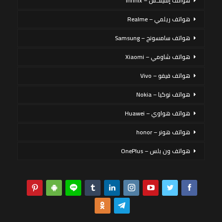
هواتف إنفينكس – Infinix
هواتف ريلمي – Realme
هواتف سامسونج – Samsung
هواتف شاومي – Xiaomi
هواتف فيفو – Vivo
هواتف نوكيا – Nokia
هواتف هواوي – Huawei
هواتف هونر – honor
هواتف ون بلس – OnePlus