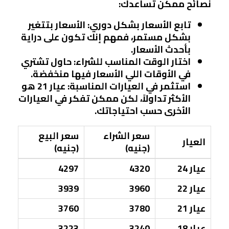
نصائح ممكن تساعدك:
تابع الأسعار بشكل دوري
: الأسعار بتتغير
بشكل مستمر، فمهم إنك تكون على دراية
بأحدث الأسعار.
اختار الوقت المناسب للشراء
: حاول تشتري
في الأوقات اللي الأسعار فيها منخفضة.
استثمر في العيارات المناسبة
: عيار 21 هو
الأكثر تداولاً، لكن ممكن تفكر في العيارات
الأخرى حسب احتياجاتك.
سعر الشراء
سعر البيع
العيار
(جنيه)
(جنيه)
عيار 24
4320
4297
عيار 22
3960
3939
عيار 21
3780
3760
عيار 18
3240
3223