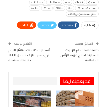
المصري
توقعات
سعر
سعر الدولار
سعر الذهب
سعر الذهب عيار 21
عيار
عيار 18
عيار 21
عيار 24
نصائح للمستثمرين في الذهب
ReddIt
Twitter
Facebook
شارك
Linkedin
Facebook Messenger
WhatsApp
Telegram
Tumblr
السابق بوست
القادم بوست
البريد الإلكتروني
كيفية استخدام الزيوت
StumbleUpon
VK
أسعار الذهب بث مباشر اليوم
العطرية لعلاج فروة الرأس
في مصر عيار 21 يسجل 3800
Viber
BlackBerry
LINE
Digg
الحساسة
جنيه بالمصنعية
طباعة
OK.ru
Pinterest
قد يعجبك ايضا