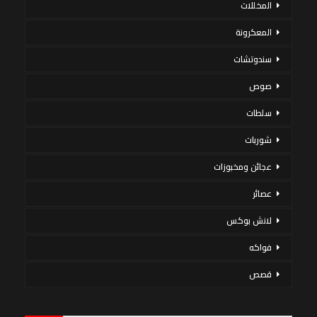
المخللات
المعكرونة
سندوتشات
صوص
سلطات
شوربات
عجائن ومخبوزات
عصائر
لانش بوكس
فواكه
قصص