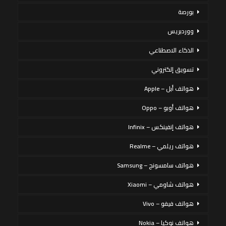
بورصة
ووردبريس
الذكاء الاصطناعي
تسويق إلكتروني
هواتف أبل – Apple
هواتف أوبو – Oppo
هواتف إنفينكس – Infinix
هواتف ريلمي – Realme
هواتف سامسونج – Samsung
هواتف شاومي – Xiaomi
هواتف فيفو – Vivo
هواتف نوكيا – Nokia