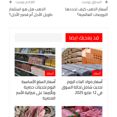
السابق بوست
القادم بوست
البريد الإلكتروني
أسعار الذهب كيف تحددها
StumbleUpon
VK
الذهب هل هو استثمار
البورصات العالمية؟
طويل الأجل أم قصير الأجل؟
Viber
BlackBerry
LINE
Digg
طباعة
OK.ru
Pinterest
قد يعجبك ايضا
أسعار
أسعار
أسعار مواد البناء اليوم
أسعار السلع الأساسية
تحديث شامل لحالة السوق
اليوم تحديثات حصرية
في 12 مايو 2025
وتأثيرها على ميزانية الأسر
المصرية