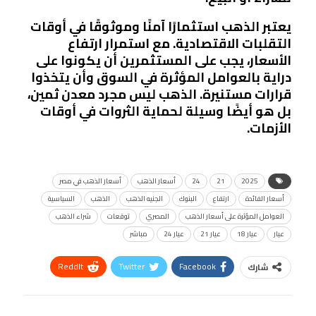
يعتبر الذهب استثمارًا آمنًا وموثوقًا في أوقات
التقلبات الاقتصادية. مع استمرار ارتفاع
الأسعار، يجب على المستثمرين أن يكونوا على
دراية بالعوامل المؤثرة في السوق وأن يتخذوا
قرارات مستنيرة. الذهب ليس مجرد معدن ثمين،
بل هو أيضًا وسيلة لحماية الثروات في أوقات
الأزمات.
2025
21
24
أسعار الذهب
أسعار الذهب في مصر
أسعار الفائدة
ارتفاع
البنوك
الجنيه الذهب
الذهب
السياسية
العوامل المؤثرة على أسعار الذهب
المصري
توقعات
شراء الذهب
عيار
عيار 18
عيار 21
عيار 24
مباشر
ReddIt
Twitter
Facebook
شارك
Linkedin
Facebook Messenger
WhatsApp
Telegram
Tumblr