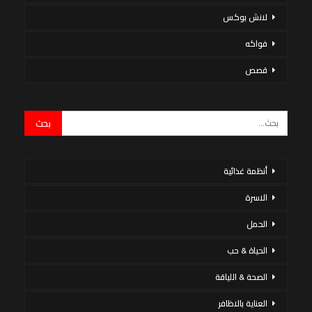
لانش بوكس
فواكه
قصص
أنظمة غذائية
الاسرة
الحمل
الحياة & حب
الصحة & اللياقة
العناية بالاظافر