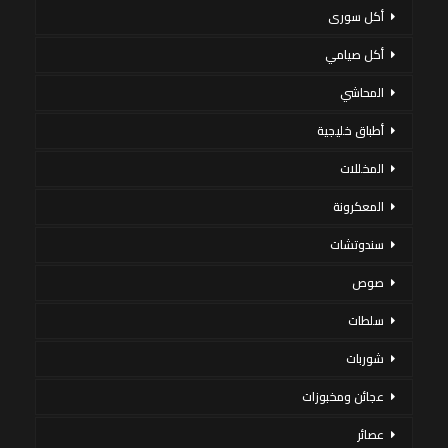
أكل سورى
أكل صيامي
المحاشي
أطباق خليجية
المخللات
المعكرونة
سندوتشات
صوص
سلطات
شوربات
عجائن ومخبوزات
عصائر