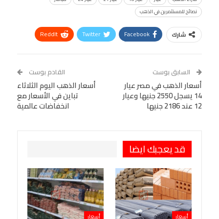
نصائح للمستثمرين في الذهب
ReddIt
Twitter
Facebook
شارك
Linkedin
Facebook Messenger
WhatsApp
Telegram
Tumblr
السابق بوست
القادم بوست
البريد الإلكتروني
أسعار الذهب في مصر عيار
StumbleUpon
VK
أسعار الذهب اليوم الثلاثاء
14 يسجل 2550 جنيها وعيار
تباين في الأسعار مع
Viber
BlackBerry
LINE
Digg
12 عند 2186 جنيها
انخفاضات عالمية
طباعة
OK.ru
Pinterest
قد يعجبك ايضا
أسعار
أسعار