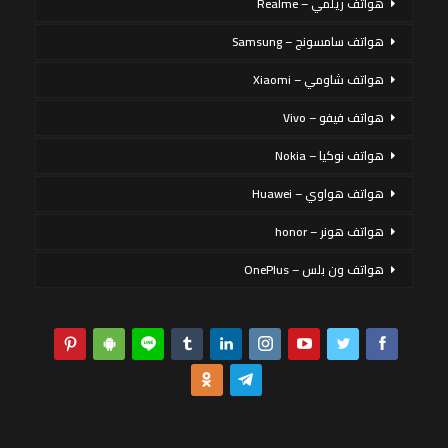
هواتف ريلمي – Realme
هواتف سامسونج – Samsung
هواتف شاومي – Xiaomi
هواتف فيفو – Vivo
هواتف نوكيا – Nokia
هواتف هواوي – Huawei
هواتف هونر – honor
هواتف ون بلس – OnePlus