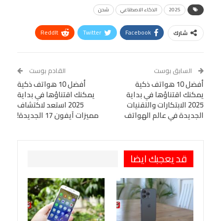
2025
الذكاء الاصطناعي
شحن
ReddIt
Twitter
Facebook
شارك
Linkedin
Facebook Messenger
WhatsApp
Telegram
Tumblr
السابق بوست
القادم بوست
البريد الإلكتروني
أفضل 10 هواتف ذكية
StumbleUpon
VK
أفضل 10 هواتف ذكية
يمكنك اقتناؤها في بداية
يمكنك اقتناؤها في بداية
Viber
BlackBerry
LINE
Digg
2025 الابتكارات والتقنيات
2025 استعد لاكتشاف
الجديدة في عالم الهواتف
مميزات آيفون 17 الجديدة!
طباعة
OK.ru
Pinterest
قد يعجبك ايضا