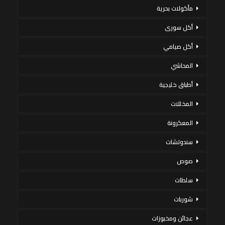
مأكولات بحرية
أكل سورى
أكل صيامي
المحاشي
أطباق خليجية
المخللات
المعكرونة
سندوتشات
صوص
سلطات
شوربات
عجائن ومخبوزات