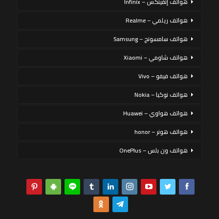
هواتف إنفينكس – Infinix
هواتف ريلمي – Realme
هواتف سامسونج – Samsung
هواتف شاومي – Xiaomi
هواتف فيفو – Vivo
هواتف نوكيا – Nokia
هواتف هواوي – Huawei
هواتف هونر – honor
هواتف ون بلس – OnePlus