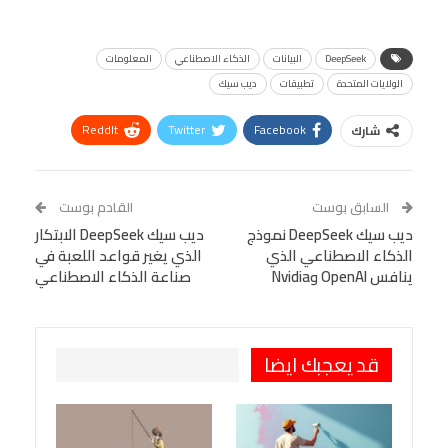
DeepSeek
البيانات
الذكاء الاصطناعي
المعلومات
الولايات المتحدة
تطبيقات
ديب سيك
ReddIt
Twitter
Facebook
شارك
Linkedin
Facebook Messenger
WhatsApp
Telegram
Tumblr
السابق بوست
القادم بوست
البريد الإلكتروني
ديب سيك DeepSeek نموذج
StumbleUpon
VK
ديب سيك DeepSeek الابتكار
الذكاء الاصطناعي الذي
الذي يغير قواعد اللعبة في
Viber
BlackBerry
LINE
Digg
ينافس OpenAI وNvidia
صناعة الذكاء الاصطناعي
طباعة
OK.ru
Pinterest
قد يعجبك ايضا