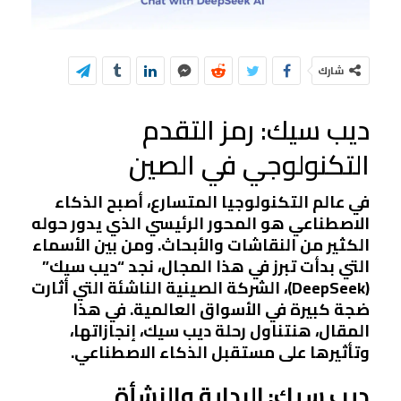
شارك
ديب سيك: رمز التقدم
التكنولوجي في الصين
في عالم التكنولوجيا المتسارع، أصبح الذكاء
الاصطناعي هو المحور الرئيسي الذي يدور حوله
الكثير من النقاشات والأبحاث. ومن بين الأسماء
التي بدأت تبرز في هذا المجال، نجد “ديب سيك”
(DeepSeek)، الشركة الصينية الناشئة التي أثارت
ضجة كبيرة في الأسواق العالمية. في هذا
المقال، هنتناول رحلة ديب سيك، إنجازاتها،
وتأثيرها على مستقبل الذكاء الاصطناعي.
ديب سيك: البداية والنشأة