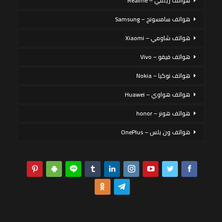
هواتف ريلمي – Realme
هواتف سامسونج – Samsung
هواتف شاومي – Xiaomi
هواتف فيفو – Vivo
هواتف نوكيا – Nokia
هواتف هواوي – Huawei
هواتف هونر – honor
هواتف ون بلس – OnePlus