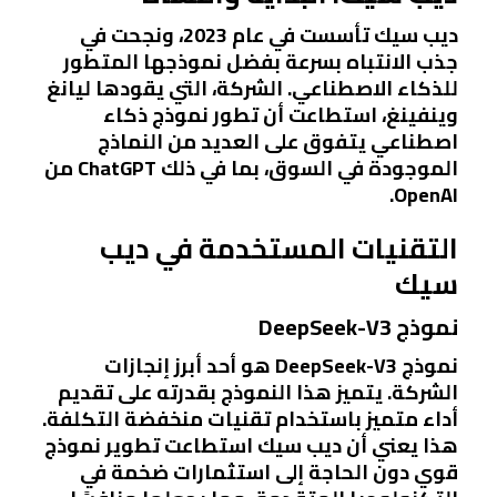
ديب سيك تأسست في عام 2023، ونجحت في
جذب الانتباه بسرعة بفضل نموذجها المتطور
للذكاء الاصطناعي. الشركة، التي يقودها ليانغ
وينفينغ، استطاعت أن تطور نموذج ذكاء
اصطناعي يتفوق على العديد من النماذج
الموجودة في السوق، بما في ذلك ChatGPT من
OpenAI.
التقنيات المستخدمة في ديب
سيك
نموذج DeepSeek-V3
نموذج DeepSeek-V3 هو أحد أبرز إنجازات
الشركة. يتميز هذا النموذج بقدرته على تقديم
أداء متميز باستخدام تقنيات منخفضة التكلفة.
هذا يعني أن ديب سيك استطاعت تطوير نموذج
قوي دون الحاجة إلى استثمارات ضخمة في