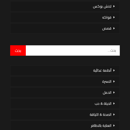
لانش بوكس
فواكه
قصص
أنظمة غذائية
الاسرة
الحمل
الحياة & حب
الصحة & اللياقة
العناية بالاظافر