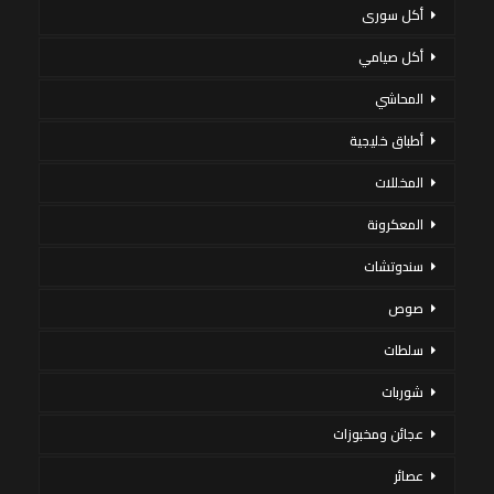
أكل سورى
أكل صيامي
المحاشي
أطباق خليجية
المخللات
المعكرونة
سندوتشات
صوص
سلطات
شوربات
عجائن ومخبوزات
عصائر