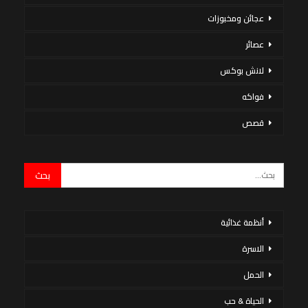
عجائن ومخبوزات
عصائر
لانش بوكس
فواكه
قصص
أنظمة غذائية
الاسرة
الحمل
الحياة & حب