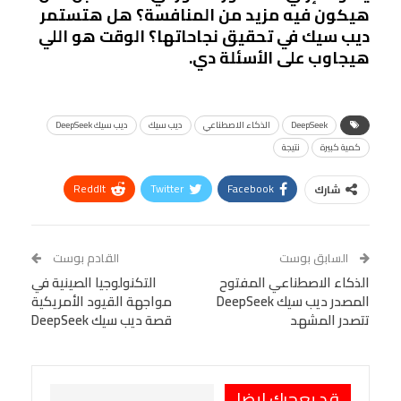
هيكون فيه مزيد من المنافسة؟ هل هتستمر
ديب سيك في تحقيق نجاحاتها؟ الوقت هو اللي
هيجاوب على الأسئلة دي.
DeepSeek
الذكاء الاصطناعي
ديب سيك
ديب سيك DeepSeek
كمية كبيرة
نتيجة
ReddIt
Twitter
Facebook
شارك
Linkedin
Facebook Messenger
WhatsApp
Telegram
Tumblr
السابق بوست
القادم بوست
البريد الإلكتروني
الذكاء الاصطناعي المفتوح
StumbleUpon
VK
التكنولوجيا الصينية في
المصدر ديب سيك DeepSeek
مواجهة القيود الأمريكية
Viber
BlackBerry
LINE
Digg
تتصدر المشهد
قصة ديب سيك DeepSeek
طباعة
OK.ru
Pinterest
قد يعجبك ايضا