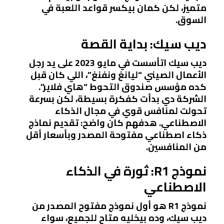
متميز، لكن كمان بيكسر قواعد اللعبة في
السوق.
ديب سيك: بداية القصة
ديب سيك اتأسست في مايو 2023 على يد رجل
الأعمال الصيني “ليانغ ونفنغ”، اللي كان قبل
كده مؤسس صندوق التحوط “هاي فلاير”.
الشركة دي بدأت كفكرة بسيطة، لكن بسرعة
تحولت لمنافس قوي في مجال الذكاء
الاصطناعي. هدفهم كان واضح: تقديم نماذج
ذكاء اصطناعي مفتوحة المصدر وبأسعار أقل
من المنافسين.
نموذج R1: ثورة في الذكاء
الاصطناعي
نموذج R1 هو أول نموذج مفتوح المصدر من
ديب سيك، وده بيخليه متاح للجميع، سواء