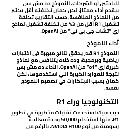
للباحثين أو الشركات. النموذج ده مش بس
بيقدم أداء ممتاز، لكن كمان تكلفته أقل بكتير
من النماذج المنافسة. حسب التقارير، تكلفة
تشغيل R1 أقل من 3% من تكلفة تشغيل نماذج
زي “تشات جي بي تي” من OpenAI.
أداء النموذج
النموذج R1 قدر يحقق نتائج مبهرة في اختبارات
رياضية وبرمجية، وده خلاه يتنافس مع نماذج
كبيرة زي “o1” من OpenAI. الأداء ده مش بس
نتيجة للموارد الكبيرة اللي استخدموها، لكن
كمان بسبب الابتكارات في تصميم النموذج
نفسه.
التكنولوجيا وراء R1
ديب سيك استخدمت تقنيات متطورة في تطوير
R1، منها استخدام 50,000 وحدة معالجة
رسومية من نوع NVIDIA H100. بالرغم من