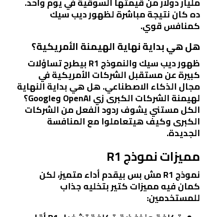
مليار دولار من قيمتها السوقية في يوم واحد.
ده كان نتيجة مباشرة لظهور ديب سيك
كمنافس قوي.
هل هي بداية نهاية الهيمنة الأمريكية؟
ظهور ديب سيك والنموذج R1 بيطرح تساؤلات
كبيرة عن مستقبل الشركات الأمريكية في
مجال الذكاء الاصطناعي. هل هي بداية النهاية
لهيمنة الشركات الكبرى زي OpenAI وGoogle؟
الكل مستني يشوف ردود الفعل من الشركات
الكبرى وكيف هيتعاملوا مع المنافسة
الجديدة.
مميزات نموذج R1
نموذج R1 مش بس بيقدم أداء متميز، لكن
كمان فيه مميزات كتير بتخليه جذاب
للمستخدمين: