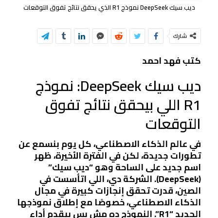
ديب سيك DeepSeek نموذج R1 الذي يحقق نتائج تفوق التوقعات
شارك
كتب فهد احمد
ديب سيك DeepSeek: نموذج
R1 اللي بيحقق نتائج تفوق
التوقعات
في عالم الذكاء الاصطناعي، كل يوم بنسمع عن
تطورات جديدة، لكن في الفترة الأخيرة، ظهر
اسم جديد على الساحة وهو “ديب سيك”
(DeepSeek). الشركة دي، اللي اتأسست في
الصين، قدرت تحقق إنجازات كبيرة في مجال
الذكاء الاصطناعي، خصوصًا مع إطلاق نموذجها
الجديد “R1”. النموذج ده مش بس بيقدم أداء