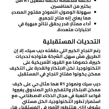
تكلفة منخفضة
: تكلفة تشغيل R1 أقل
بكتير من المنافسين.
سهولة الوصول
: النموذج مفتوح المصدر،
مما يعني إنه متاح للجميع.
أداء ممتاز
: قدر يحقق نتائج مبهرة في
اختبارات متعددة.
التحديات المستقبلية
رغم النجاح الكبير اللي حققته ديب سيك، إلا إن
الطريق مش سهل. الشركة هتواجه تحديات
كبيرة، خصوصًا مع القيود الأمريكية على
التكنولوجيا. لكن الابتكار والقدرة على التكيف
ممكن يكونوا مفتاح النجاح في المستقبل.
ديب سيك ونموذج R1 هما مثال حي على كيف
ممكن الابتكار والتفكير خارج الصندوق يغيروا
قواعد اللعبة في مجال الذكاء الاصطناعي. مع
استمرار تطور التكنولوجيا، الكل مستني
يشوف إزاي هتتطور الأمور في المستقبل. هل