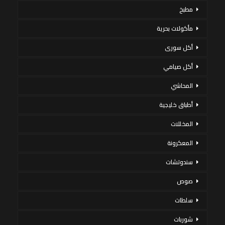
مطبخ
مأكولات بحرية
أكل سورى
أكل صيامي
المحاشي
أطباق خليجية
المخللات
المعكرونة
سندوتشات
صوص
سلطات
شوربات