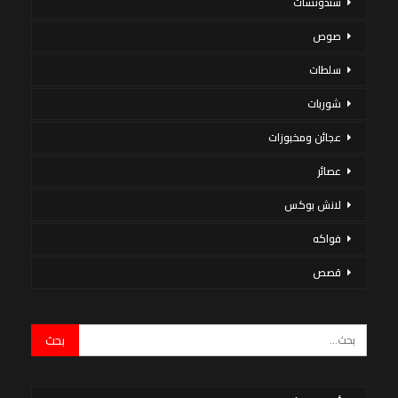
سندوتشات
صوص
سلطات
شوربات
عجائن ومخبوزات
عصائر
لانش بوكس
فواكه
قصص