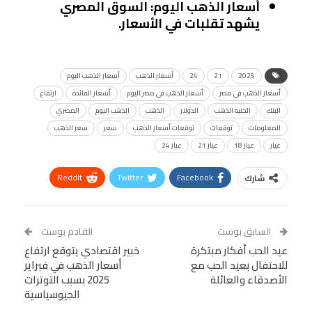
أسعار الذهب اليوم: السوق المصري
يشهد تقلبات في الأسعار.
2025
21
24
أسعار الذهب
أسعار الذهب اليوم
أسعار الذهب في مصر
أسعار الذهب في مصر اليوم
أسعار الفائدة
ارتفاع
البنك
الجنيه الذهب
الدولار
الذهب
الذهب اليوم
المصري
المعلومات
توقعات
توقعات أسعار الذهب
سعر
سعر الذهب
عيار
عيار 18
عيار 21
عيار 24
ReddIt
Twitter
Facebook
شارك
Linkedin
Facebook Messenger
WhatsApp
Telegram
Tumblr
السابق بوست
القادم بوست
البريد الإلكتروني
عيد الحب أفكار مبتكرة
StumbleUpon
VK
خبير اقتصادي يتوقع ارتفاع
للاحتفال بعيد الحب مع
أسعار الذهب في فبراير
Viber
BlackBerry
LINE
Digg
الأصدقاء والعائلة
2025 بسبب التوترات
الجيوسياسية
طباعة
OK.ru
Pinterest