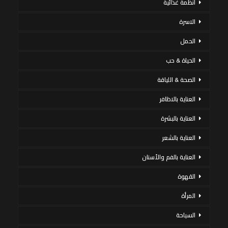
أنظمة غذائية
الاسرة
الحمل
الحياة & حب
الصحة & اللياقة
العناية بالاظافر
العناية بالبشرة
العناية بالشعر
العناية بالفم والأسنان
القهوة
المرأة
السياحة