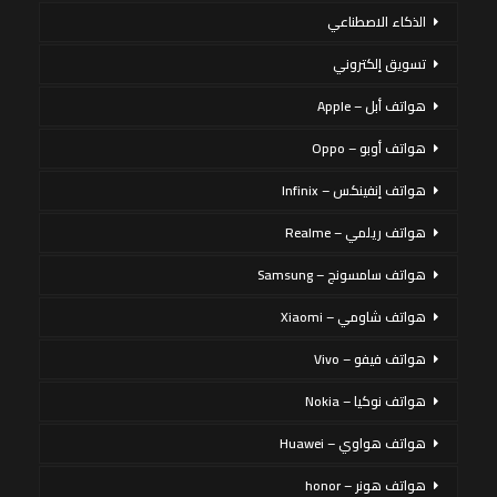
الذكاء الاصطناعي
تسويق إلكتروني
هواتف أبل – Apple
هواتف أوبو – Oppo
هواتف إنفينكس – Infinix
هواتف ريلمي – Realme
هواتف سامسونج – Samsung
هواتف شاومي – Xiaomi
هواتف فيفو – Vivo
هواتف نوكيا – Nokia
هواتف هواوي – Huawei
هواتف هونر – honor