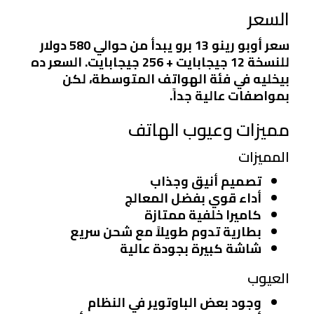
السعر
سعر أوبو رينو 13 برو يبدأ من حوالي 580 دولار
للنسخة 12 جيجابايت + 256 جيجابايت. السعر ده
بيخليه في فئة الهواتف المتوسطة، لكن
بمواصفات عالية جداً.
مميزات وعيوب الهاتف
المميزات
تصميم أنيق وجذاب
أداء قوي بفضل المعالج
كاميرا خلفية ممتازة
بطارية تدوم طويلاً مع شحن سريع
شاشة كبيرة بجودة عالية
العيوب
وجود بعض الباوتوير في النظام