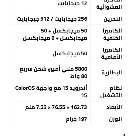
12 جيجابايت
العشوائية
التخزين
256 جيجابايت / 512 جيجابايت
الكاميرا
50 ميجابكسل + 50
الخلفية
ميجابكسل + 8 ميجابكسل
الكاميرا
50 ميجابكسل
الأمامية
5800 مللي أمبير، شحن سريع
البطارية
80 واط
نظام
أندرويد 15 مع واجهة ColorOS
التشغيل
15
الأبعاد
162.73 × 76.55 × 7.55 ملم
الوزن
197 جرام