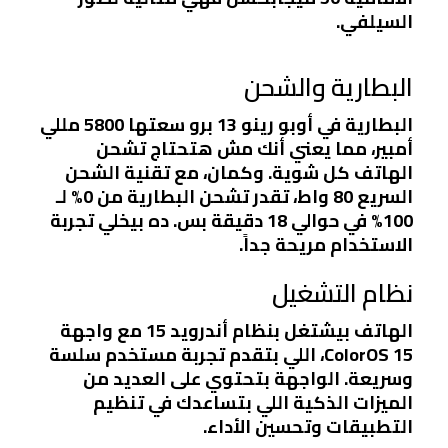
السيلفي.
البطارية والشحن
البطارية في أوبو رينو 13 برو سعتها 5800 مللي
أمبير، مما يعني أنك مش هتحتاج تشحن
الهاتف كل شوية. وكمان، مع تقنية الشحن
السريع 80 واط، تقدر تشحن البطارية من 0% لـ
100% في حوالي 18 دقيقة بس. ده بيخلي تجربة
الاستخدام مريحة جداً.
نظام التشغيل
الهاتف بيشتغل بنظام أندرويد 15 مع واجهة
ColorOS 15، اللي بتقدم تجربة مستخدم سلسة
وسريعة. الواجهة بتحتوي على العديد من
الميزات الذكية اللي بتساعدك في تنظيم
التطبيقات وتحسين الأداء.