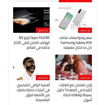
غير مصنف
غير مصنف
سعر ومواصفات هاتف
Oppo Find N5 اوبو N5
Samsung Galaxy A56
الهاتف القابل للطي الأكثر
كل ما تحتاج معرفته
نحافة في العالم
غير مصنف
غير مصنف
إزاي تتعامل مع الغازات
أهمية الواقي الشمسي
الزايدة في المعدة؟ حلول
في الشتاء حماية بشرتك
بسيطة وفعّالة لحياة
من الأشعة فوق
أسهل
البنفسجية