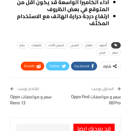
أداء الكاميرا الواسعة قد يكون أقل من
المتوقع في بعض الظروف
ارتفاع درجة حرارة الهاتف مع الاستخدام
المكثف
أندرويد
ارتفاع
الشحن
تحسين الأداء
تطبيقات
جرام
سعر
شحن
ReddIt
Twitter
Facebook
شارك
Linkedin
Facebook Messenger
WhatsApp
Telegram
Tumblr
السابق بوست
القادم بوست
البريد الإلكتروني
سعر و مواصفات Oppo Find
StumbleUpon
VK
سعر و مواصفات Oppo
Reno 13
X8 Pro
Viber
BlackBerry
LINE
Digg
طباعة
OK.ru
Pinterest
قد يعجبك ايضا