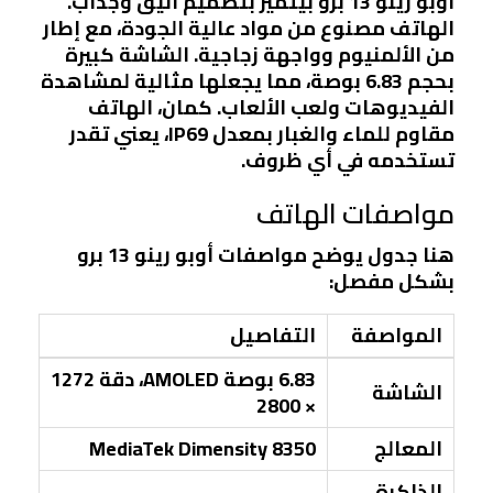
أوبو رينو 13 برو بيتميز بتصميم أنيق وجذاب.
الهاتف مصنوع من مواد عالية الجودة، مع إطار
من الألمنيوم وواجهة زجاجية. الشاشة كبيرة
بحجم 6.83 بوصة، مما يجعلها مثالية لمشاهدة
الفيديوهات ولعب الألعاب. كمان، الهاتف
مقاوم للماء والغبار بمعدل IP69، يعني تقدر
تستخدمه في أي ظروف.
مواصفات الهاتف
هنا جدول يوضح مواصفات أوبو رينو 13 برو
بشكل مفصل:
المواصفة
التفاصيل
6.83 بوصة AMOLED، دقة 1272
الشاشة
× 2800
المعالج
MediaTek Dimensity 8350
الذاكرة