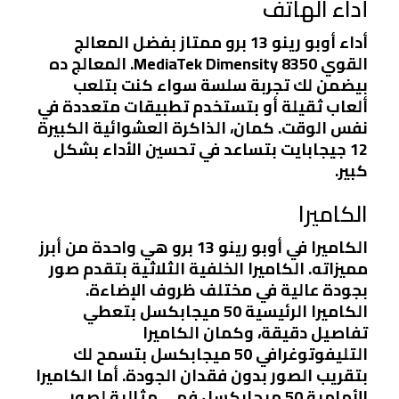
أداء الهاتف
أداء أوبو رينو 13 برو ممتاز بفضل المعالج
القوي MediaTek Dimensity 8350. المعالج ده
بيضمن لك تجربة سلسة سواء كنت بتلعب
ألعاب ثقيلة أو بتستخدم تطبيقات متعددة في
نفس الوقت. كمان، الذاكرة العشوائية الكبيرة
12 جيجابايت بتساعد في تحسين الأداء بشكل
كبير.
الكاميرا
الكاميرا في أوبو رينو 13 برو هي واحدة من أبرز
مميزاته. الكاميرا الخلفية الثلاثية بتقدم صور
بجودة عالية في مختلف ظروف الإضاءة.
الكاميرا الرئيسية 50 ميجابكسل بتعطي
تفاصيل دقيقة، وكمان الكاميرا
التليفوتوغرافي 50 ميجابكسل بتسمح لك
بتقريب الصور بدون فقدان الجودة. أما الكاميرا
الأمامية 50 ميجابكسل فهي مثالية لصور