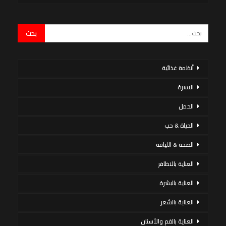
أنظمة غذائية
الاسرة
الحمل
الحياة & حب
الصحة & اللياقة
العناية بالاظافر
العناية بالبشرة
العناية بالشعر
العناية بالفم والأسنان