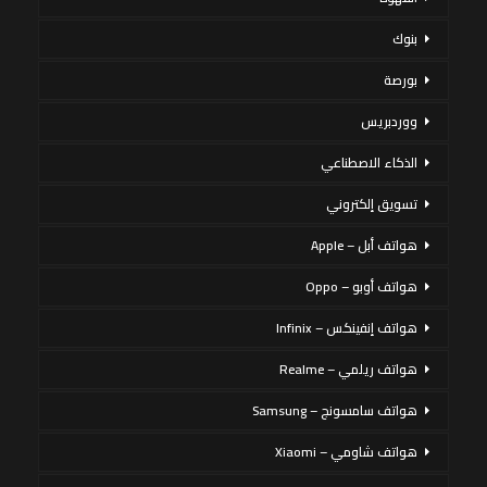
بنوك
بورصة
ووردبريس
الذكاء الاصطناعي
تسويق إلكتروني
هواتف أبل – Apple
هواتف أوبو – Oppo
هواتف إنفينكس – Infinix
هواتف ريلمي – Realme
هواتف سامسونج – Samsung
هواتف شاومي – Xiaomi