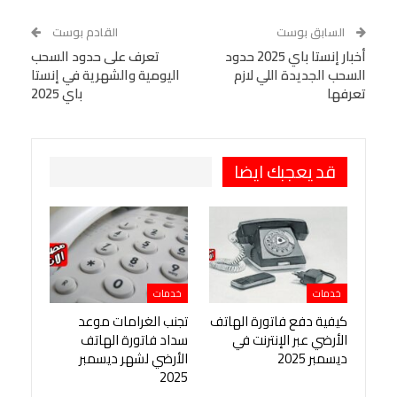
WhatsApp
Telegram
Tumblr
السابق بوست
القادم بوست
البريد الإلكتروني
أخبار إنستا باي 2025 حدود
StumbleUpon
VK
تعرف على حدود السحب
السحب الجديدة اللي لازم
اليومية والشهرية في إنستا
Viber
BlackBerry
LINE
Digg
تعرفها
باي 2025
طباعة
OK.ru
Pinterest
قد يعجبك ايضا
خدمات
خدمات
كيفية دفع فاتورة الهاتف
تجنب الغرامات موعد
الأرضي عبر الإنترنت في
سداد فاتورة الهاتف
ديسمبر 2025
الأرضي لشهر ديسمبر
2025