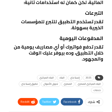
المالية، لكن كمان له استخدامات تانية:
التبرعات
تقدر تستخدم التطبيق للتبرع للمؤسسات
الخيرية بسهولة.
المدفوعات اليومية
تقدر تدفع فواتيرك أو أي مصاريف يومية من
خلال التطبيق، وده بيوفر عليك الوقت
والمجهود.
2025
إنستا باي
البنك
البنك المركزي
البنك المركزي المصري
المصري
تحويل الأموال
تطبيق إنستا باي
خدمات
ReddIt
Twitter
Facebook
شارك
Linkedin
Facebook Messenger