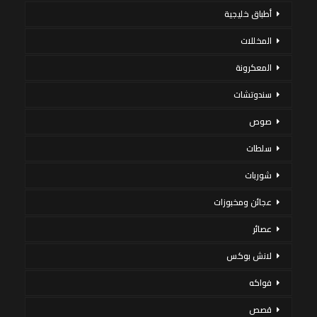
أطباق خليجية
المخللات
المعكرونة
سندوتشات
صوص
سلطات
شوربات
عجائن ومخبوزات
عصائر
لانش بوكس
فواكه
قصص