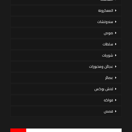
المعكرونة
سندوتشات
صوص
سلطات
شوربات
عجائن ومخبوزات
عصائر
لانش بوكس
فواكه
قصص