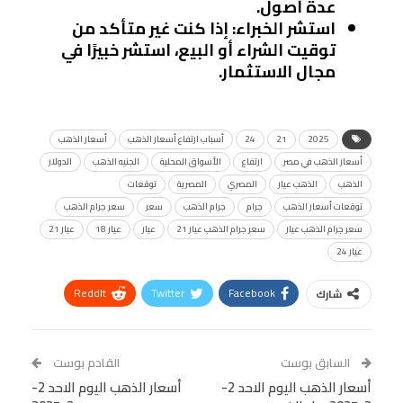
عدة أصول.
استشر الخبراء
: إذا كنت غير متأكد من
توقيت الشراء أو البيع، استشر خبيرًا في
مجال الاستثمار.
2025
21
24
أسباب ارتفاع أسعار الذهب
أسعار الذهب
أسعار الذهب في مصر
ارتفاع
الأسواق المحلية
الجنيه الذهب
الدولار
الذهب
الذهب عيار
المصري
المصرية
توقعات
توقعات أسعار الذهب
جرام
جرام الذهب
سعر
سعر جرام الذهب
سعر جرام الذهب عيار
سعر جرام الذهب عيار 21
عيار
عيار 18
عيار 21
عيار 24
ReddIt
Twitter
Facebook
شارك
Linkedin
Facebook Messenger
WhatsApp
Telegram
Tumblr
السابق بوست
القادم بوست
البريد الإلكتروني
أسعار الذهب اليوم الاحد 2-
StumbleUpon
VK
أسعار الذهب اليوم الاحد 2-