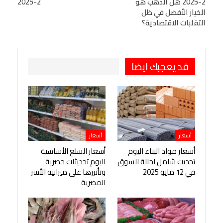
2-2025 هل الذهب هو
2-2025
Viber
BlackBerry
LINE
Digg
الخيار الأفضل في ظل
التقلبات الاقتصادية؟
طباعة
OK.ru
Pinterest
قد يعجبك ايضا
أسعار
أسعار
أسعار مواد البناء اليوم
أسعار السلع الأساسية
تحديث شامل لحالة السوق
اليوم تحديثات حصرية
في 12 مايو 2025
وتأثيرها على ميزانية الأسر
المصرية