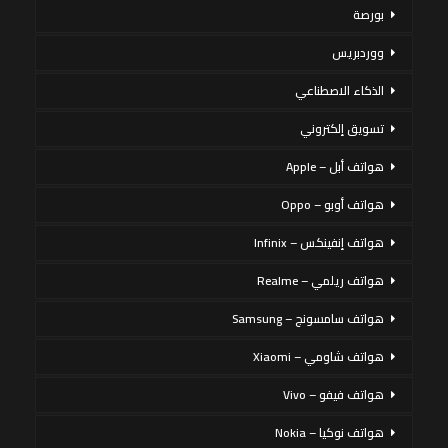
بورصة
ووردبريس
الذكاء الاصطناعي
تسويق إلكتروني
هواتف أبل – Apple
هواتف أوبو – Oppo
هواتف إنفينكس – Infinix
هواتف ريلمي – Realme
هواتف سامسونج – Samsung
هواتف شاومي – Xiaomi
هواتف فيفو – Vivo
هواتف نوكيا – Nokia