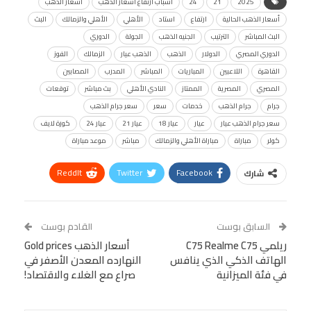
2025
21
24
أسباب ارتفاع أسعار الذهب
أسعار الذهب
أسعار الذهب الحالية
ارتفاع
استاد
الأهلي
الأهلي والزمالك
البث
البث المباشر
الترتيب
الجنيه الذهب
الجولة
الدوري
الدوري المصري
الدولار
الذهب
الذهب عيار
الزمالك
الفوز
القاهرة
اللاعبين
المباريات
المباشر
المدرب
المصابين
المصري
المصرية
الممتاز
النادي الأهلي
بث مباشر
توقعات
جرام
جرام الذهب
خدمات
سعر
سعر جرام الذهب
سعر جرام الذهب عيار
عيار
عيار 18
عيار 21
عيار 24
كورة لايف
كولر
مباراة
مباراة الأهلي والزمالك
مباشر
موعد مباراة
ReddIt
Twitter
Facebook
شارك
Linkedin
Facebook Messenger
WhatsApp
Telegram
Tumblr
السابق بوست
القادم بوست
البريد الإلكتروني
ريلمي C75 Realme C75
StumbleUpon
VK
أسعار الذهب Gold prices
الهاتف الذكي الذي ينافس
النهارده المعدن الأصفر في
Viber
BlackBerry
LINE
Digg
في فئة الميزانية
صراع مع الغلاء والاقتصاد!
طباعة
OK.ru
Pinterest