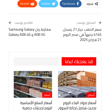
ReddIt
Twitter
Facebook
شارك
Linkedin
Facebook Messenger
WhatsApp
Telegram
Tumblr
السابق بوست
القادم بوست
البريد الإلكتروني
سعر الذهب عيار 21 يسجل
StumbleUpon
VK
مقارنة بين Samsung Galaxy
4145 جنيهاً في مصر اليوم
A06 5G و Galaxy A06 4G
Viber
BlackBerry
LINE
Digg
21 فبراير 2025
طباعة
OK.ru
Pinterest
قد يعجبك ايضا
أسعار
أسعار
أسعار مواد البناء اليوم
أسعار السلع الأساسية
تحديث شامل لحالة السوق
اليوم تحديثات حصرية