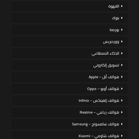
القهوة
بنوك
بورصة
ووردبريس
الذكاء الاصطناعي
تسويق إلكتروني
هواتف أبل – Apple
هواتف أوبو – Oppo
هواتف إنفينكس – Infinix
هواتف ريلمي – Realme
هواتف سامسونج – Samsung
هواتف شاومي – Xiaomi