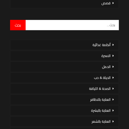
قصص
أنظمة غذائية
الاسرة
الحمل
الحياة & حب
الصحة & اللياقة
العناية بالاظافر
العناية بالبشرة
العناية بالشعر