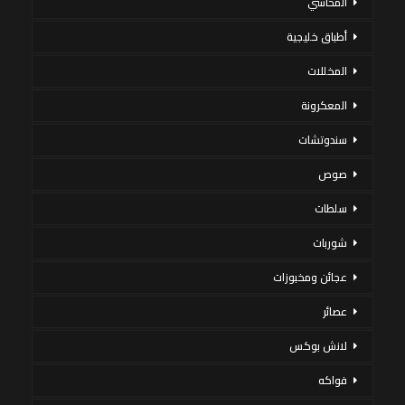
المحاشي
أطباق خليجية
المخللات
المعكرونة
سندوتشات
صوص
سلطات
شوربات
عجائن ومخبوزات
عصائر
لانش بوكس
فواكه