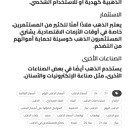
الذهبية كهدية أو للاستخدام الشخصي.
الاستثمار
يعتبر الذهب ملاذًا آمنًا للكثير من المستثمرين،
خاصة في أوقات الأزمات الاقتصادية. يشتري
المستثمرون الذهب كوسيلة لحماية أموالهم
من التضخم.
الصناعات الأخرى
يستخدم الذهب أيضًا في بعض الصناعات
الأخرى، مثل صناعة الإلكترونيات والأسنان.
21
24
أسعار الذهب
أسعار الذهب اليوم
أسعار الفائدة
ارتفاع
استخدامات الذهب
البنك
البنك المركزي
الذهب
الذهب اليوم
الذهب عيار
الذهبية
العوامل المؤثرة على أسعار الذهب
بيع الذهب
توقعات
توقعات أسعار الذهب
سعر
شراء الذهب
عيار
عيار 21
عيار 24
نتيجة
نصائح للمستثمرين في الذهب