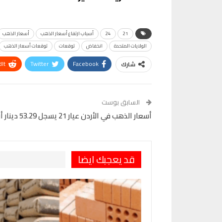
21
24
أسباب ارتفاع أسعار الذهب
أسعار الذهب
الولايات المتحدة
انخفاض
توقعات
توقعات أسعار الذهب
It
Twitter
Facebook
شارك
VK
Digg
طباعة
السابق بوست
أسعار الذهب في الأردن عيار 21 يسجل 53.29 دينار أردني للجرام
قد يعجبك ايضا