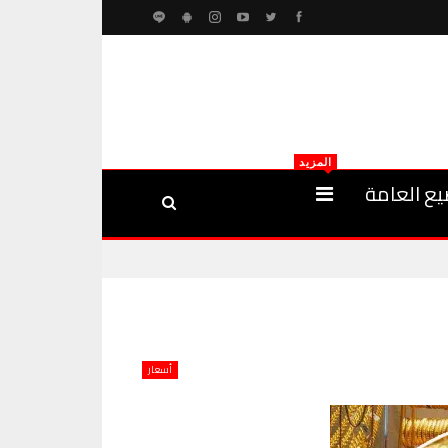
المزيد
يع العامة
أسعار