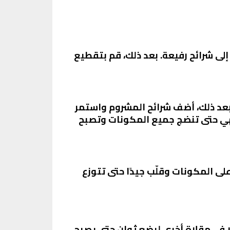
ى شرائح رفيعة. بعد ذلك، قم بتقطيع
 بعد ذلك، أضف شرائح المشروم واستمر
طهي حتى تنضج جميع المكونات وتصبح
لى المكونات وقلّب جيدًا حتى تتوزع
 في مقلاة أخرى لبضع ثوانٍ حتى يصبح