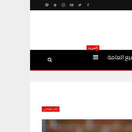
المزيد
يع العامة
أكل صيامي