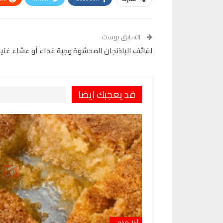
VK
Digg
طباعة
السابق بوست
لفائف الباذنجان المحشوة وجبة غداء أو عشاء غنية
قد يعجبك ايضا
أكل صيامي