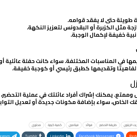
طويلة حتى لا يفقد قوامه.
ة مثل الكزبرة أو البقدونس لتعزيز النكهة.
بية خفيفة لإكمال الوجبة.
قديمها في المناسبات المختلفة. سواء كانت حفلة عائلية 
الفاهيتا وتقديمها كطبق رئيسي أو كوجبة خفيفة.
زل
وممتع. يمكنك إشراك أفراد عائلتك في عملية التحضير، 
لخاص، سواء بإضافة مكونات جديدة أو تعديل التوابل
يت الزيتون
طريقة التحضير
فوائد
فيتامين
كمية كبيرة
محتوى
legram
Tumblr
Linkedin
Facebook Messenger
Redd