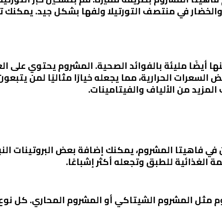
 والخضار في منتصف التورتيلا ولفها بشكل جيد. يمكنك
ا أيضًا مليئة بالفوائد الصحية. المشروم يحتوي على ال
 منخفض السعرات الحرارية، مما يجعله خيارًا مثاليًا لمن يتبعون
لمزيد من الألياف والفيتامينات.
 في فاهيتا المشروم، يمكنك إضافة بعض البروتينات النب
 الغذائية للطبق وتجعله أكثر إشباعًا.
 مثل المشروم الشيتاكي أو المشروم المحاري. كل نوع ل