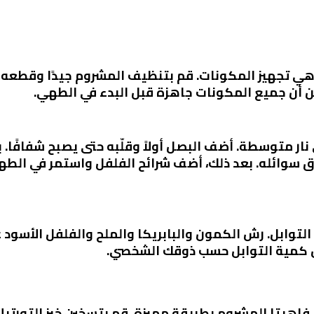
ي تجهيز المكونات. قم بتنظيف المشروم جيدًا وقطعه إل
من أن جميع المكونات جاهزة قبل البدء في الطهي.
نار متوسطة. أضف البصل أولاً وقلّبه حتى يصبح شفافًا.
اق سوائله. بعد ذلك، أضف شرائح الفلفل واستمر في ال
التوابل. رش الكمون والبابريكا والملح والفلفل الأسود ع
 كمية التوابل حسب ذوقك الشخصي.
فاهيتا المشروم بطريقة مميزة. قم بتسخين خبز التورتيلا