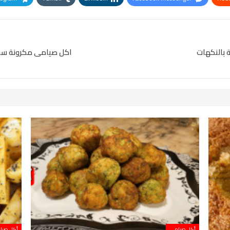
Pinterest
OK.ru
 بالنكهات
اكل صيامى مكرونة س
أكل صيامي
أكل صيا