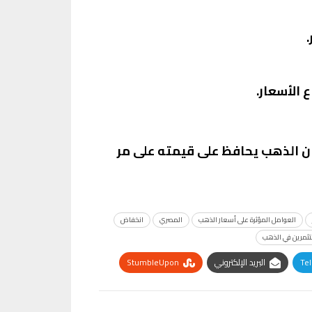
 الأسعار.
 كان الذهب يحافظ على قيمته على مر
العوامل المؤثرة على أسعار الذهب
المصري
انخفاض
تثمرين في الذهب
Te
البريد الإلكتروني
StumbleUpon