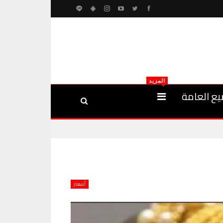
المزيد
يع العامة
أسعار