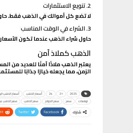
2. تنويع الاستثمارات
لا تضع كل أموالك في الذهب فقط. حاول
3. الشراء في الوقت المناسب
حاول شراء الذهب عندما تكون الأسعار 
الذهب كملاذ آمن
يعتبر الذهب ملاذًا آمنًا للعديد من ال
الزمن، مما يجعله خيارًا جذابًا للمستث
2025
21
24
أسعار الذهب
أسعار الذهب الي
توقعات
سعر
سعر الدولار
سعر الذهب
سعر الذهب عيار 
It
Twitter
Facebook
شارك
VK
Digg
طباعة