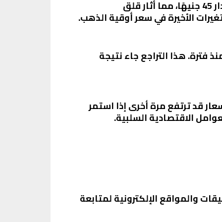
خلال الأيام الماضية، شهدت أسعار الذهب تراجعًا ملحوظًا. فقد انخفض سعر الذهب عيار 21 بمقدار 45 جنيهًا، مما أثار قلق
غيرات الأخيرة في سعر أوقية الذهب.
د إلى أدنى مستوى له منذ فترة. هذا التراجع جاء نتيجة
عار قد ترتفع مرة أخرى إذا استمر
عوامل الاقتصادية السلبية.
ات والمواقع الإلكترونية لمتابعة