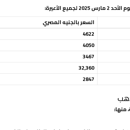
ميع الأعيرة:
السعر بالجنيه المصري
4622
4050
3467
32,360
2847
ذهب
 منها: