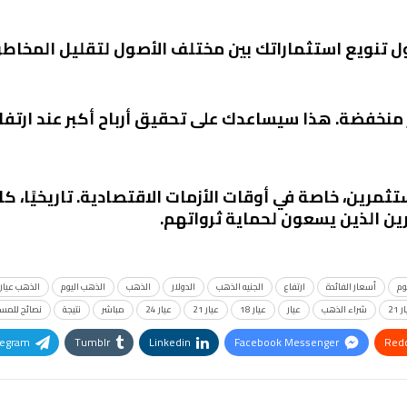
 تنويع استثماراتك بين مختلف الأصول لتقليل المخاطر.
منخفضة. هذا سيساعدك على تحقيق أرباح أكبر عند ارتفاع
مستثمرين، خاصة في أوقات الأزمات الاقتصادية. تاريخيًا،
مرين الذين يسعون لحماية ثرواتهم.
وم
أسعار الفائدة
ارتفاع
الجنيه الذهب
الدولار
الذهب
الذهب اليوم
الذهب عيار
21
شراء الذهب
عيار
عيار 18
عيار 21
عيار 24
مباشر
نتيجة
نصائح للمس
legram
Tumblr
Linkedin
Facebook Messenger
Redd
Pinterest
OK.ru