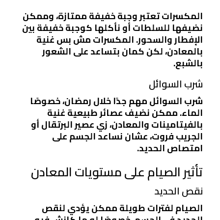
المكسرات تعتبر وجبة خفيفة ممتازة، وممكن
نضيفها للسلطات أو نأكلها كوجبة خفيفة بين
الإفطار والسحور. المكسرات مش بس غنية
بالمعادن، لكن كمان بتساعد على الشعور
بالشبع.
شرب السوائل
شرب السوائل مهم جدًا خلال رمضان، خصوصًا
الماء. ممكن نضيف عصائر طبيعية غنية
بالفيتامينات والمعادن، زي عصير البرتقال أو
الجريب فروت، عشان نساعد الجسم على
امتصاص الحديد.
تأثير الصيام على مستويات المعادن
نقص الحديد
الصيام لفترات طويلة ممكن يؤدي لنقص
الحديد في الجسم، خصوصًا لو ما كانش فيه