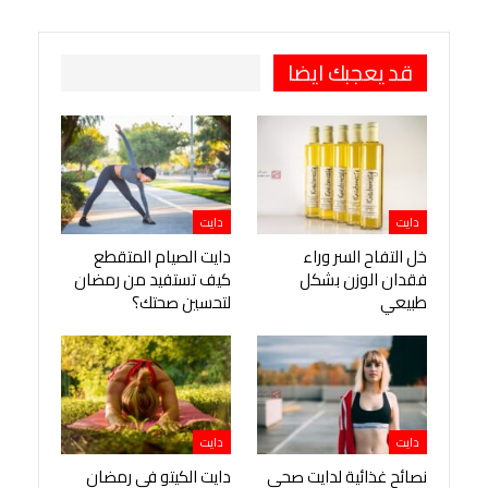
طباعة
OK.ru
Pinterest
قد يعجبك ايضا
دايت
دايت
خل التفاح السر وراء
دايت الصيام المتقطع
فقدان الوزن بشكل
كيف تستفيد من رمضان
طبيعي
لتحسين صحتك؟
دايت
دايت
نصائح غذائية لدايت صحي
دايت الكيتو في رمضان