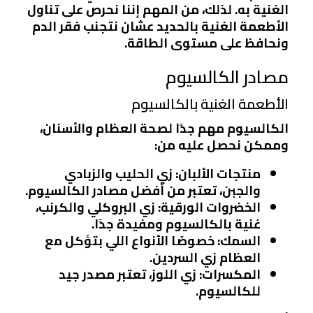
الغنية به. لذلك، من المهم إننا نحرص على تناول
الأطعمة الغنية بالحديد عشان نتجنب فقر الدم
ونحافظ على مستوى الطاقة.
مصادر الكالسيوم
الأطعمة الغنية بالكالسيوم
الكالسيوم مهم جدًا لصحة العظام والأسنان،
وممكن نحصل عليه من:
منتجات الألبان
: زي الحليب والزبادي
والجبن، تعتبر من أفضل مصادر الكالسيوم.
الخضروات الورقية
: زي البروكلي والكرنب،
غنية بالكالسيوم ومفيدة جدًا.
السمك
: خصوصًا الأنواع اللي بتؤكل مع
العظام زي السردين.
المكسرات
: زي اللوز، تعتبر مصدر جيد
للكالسيوم.