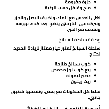
جزرة مفرومة
ملح وفلفل حسب الرغبة
نغلي العدس مع الماء، ونضيف البصل والجزر،
ونتركه على النار حتى ينضج. بعد كده، نهرسه
ونقدمه مع الخبز.
وصفة سلطة السبانخ
سلطة السبانخ تعتبر خيار ممتاز لزيادة الحديد.
نحتاج:
كوب سبانخ طازجة
ربع كوب لوز محمص
عصير ليمونة
زيت زيتون
نخلط كل المكونات مع بعض، ونقدمها كطبق
جانبي.
أهمية التنوع في النظام الغذائي