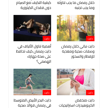
خلال رمضان ما يجب تناوله
كيفية التكيف مع الصيام
وما يجب تجنبه
دون فقدان الكيتوزية
دايت
دايت
دايت نباتي خلال رمضان
أهمية تناول الألياف في
وصفات صحية ومغذية
دايت رمضان كيف تحافظ
للإفطار والسحور
على صحة جهازك
الهضمي؟
دايت
دايت
دايت منخفض
دايت البحر الأبيض المتوسط
الكربوهيدرات استراتيجيات
في رمضان فوائد صحية