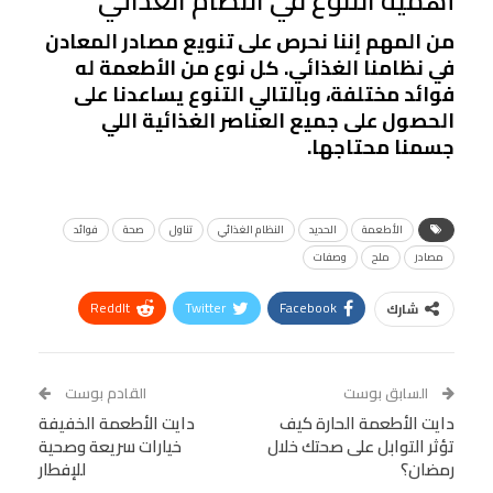
من المهم إننا نحرص على تنويع مصادر المعادن
في نظامنا الغذائي. كل نوع من الأطعمة له
فوائد مختلفة، وبالتالي التنوع يساعدنا على
الحصول على جميع العناصر الغذائية اللي
جسمنا محتاجها.
الأطعمة
الحديد
النظام الغذائي
تناول
صحة
فوائد
مصادر
ملح
وصفات
ReddIt
Twitter
Facebook
شارك
Linkedin
Facebook Messenger
WhatsApp
Telegram
Tumblr
السابق بوست
القادم بوست
البريد الإلكتروني
دايت الأطعمة الحارة كيف
StumbleUpon
VK
دايت الأطعمة الخفيفة
تؤثر التوابل على صحتك خلال
خيارات سريعة وصحية
Viber
BlackBerry
LINE
Digg
رمضان؟
للإفطار