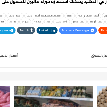
ر في الذهب، يمكنك استشارة خبراء ماليين للحصول على ن
وم
أسعار الذهب في مصر
ارتفاع
التوقعات المستقبلية لأسعار الذهب
الجنيه الذهب
الدو
سعر الأونصة
سعر الدولار
شراء الذهب
عيار
عيار 18
عيار 21
عيار 24
نصائ
legram
Tumblr
Linkedin
Facebook Messenger
Redd
Pinterest
OK.ru
أسعار الذهب اليوم الثلاثاء 4