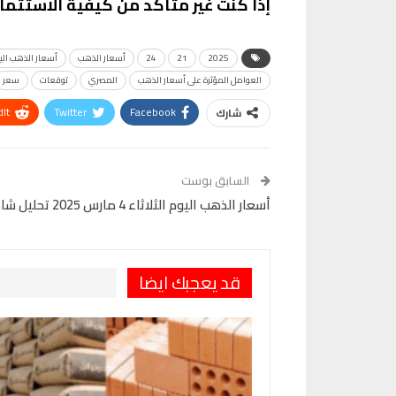
إذا كنت غير متأكد من كيفية الاستثما
2025
21
24
أسعار الذهب
أسعار الذهب الي
العوامل المؤثرة على أسعار الذهب
المصري
توقعات
سعر
It
Twitter
Facebook
شارك
VK
Digg
طباعة
السابق بوست
أسعار الذهب اليوم الثلاثاء 4 مارس 2025 تحليل شامل للسوق
قد يعجبك ايضا