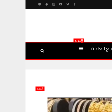
المزيد
يع العامة
أسعار