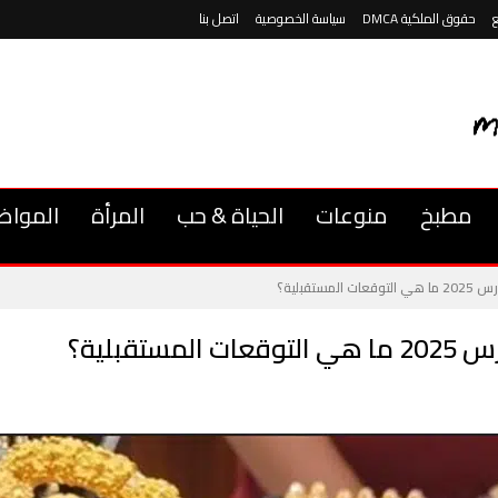
حقوق الملكية DMCA
سياسة الخصوصية
اتصل بنا
مطبخ
منوعات
الحياة & حب
المرأة
المواض