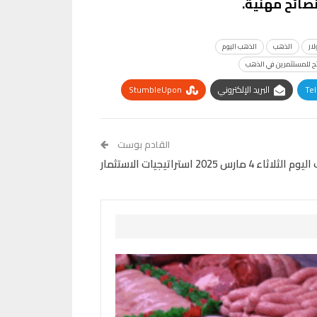
صائح مهنية.
لار
الذهب
الذهب اليوم
ح للمستثمرين في الذهب
Te
البريد الإلكتروني
StumbleUpon
القادم بوست
 مارس 2025 استراتيجيات الاستثمار