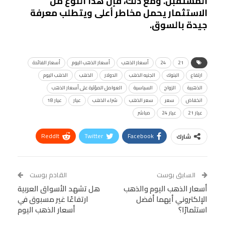
المستقبل. ومع ذلك، فإن هذا النوع من
الاستثمار يحمل مخاطر أعلى ويتطلب معرفة
جيدة بالسوق.
21
24
أسعار الذهب
أسعار الذهب اليوم
أسعار الفائدة
ارتفاع
البنوك
الجنيه الذهب
الدولار
الذهب
الذهب اليوم
الذهبية
الزواج
السياسية
العوامل المؤثرة على أسعار الذهب
انخفاض
سعر
سعر الذهب
شراء الذهب
عيار
عيار 18
عيار 21
عيار 24
مباشر
ReddIt
Twitter
Facebook
شارك
Linkedin
Facebook Messenger
WhatsApp
Telegram
Tumblr
السابق بوست
القادم بوست
البريد الإلكتروني
أسعار الذهب اليوم والذهب
StumbleUpon
VK
هل تشهد الأسواق العربية
الإلكتروني أيهما أفضل
ارتفاعًا غير مسبوق في
Viber
BlackBerry
LINE
Digg
استثمارًا؟
أسعار الذهب اليوم
طباعة
OK.ru
Pinterest