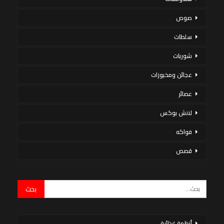
صوص
سلطات
شوربات
عجائن ومخبوزات
عصائر
لانش بوكس
فواكه
قصص
أنظمة غذائية