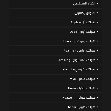
الذكاء الاصطناعي
تسويق إلكتروني
هواتف أبل – Apple
هواتف أوبو – Oppo
هواتف إنفينكس – Infinix
هواتف ريلمي – Realme
هواتف سامسونج – Samsung
هواتف شاومي – Xiaomi
هواتف فيفو – Vivo
هواتف نوكيا – Nokia
هواتف هواوي – Huawei
هواتف هونر – honor