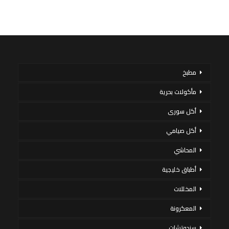
مطبخ
مأكولات بحرية
أكل سورى
أكل صيامي
المحاشي
أطباق خليجية
المخللات
المعكرونة
سندوتشات