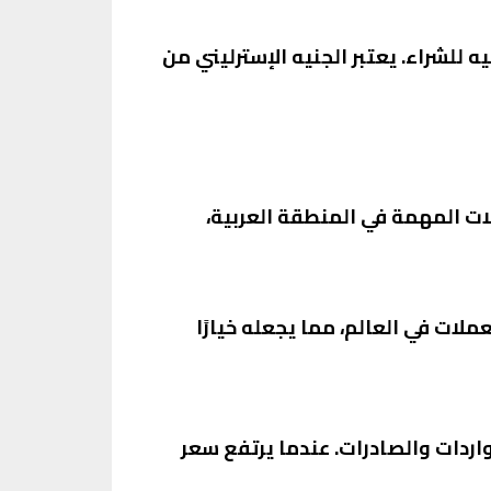
إسترليني هو الآخر له تأثير كبير على السوق، حيث سجل اليوم 65.50 جنيه للبيع و65.36 جنيه للشراء. يعتبر الجنيه الإسترليني من
لشراء. يعتبر الريال من العملات المهمة في المنطقة العربية،
 الكويتي من أقوى العملات في العالم، مما يجعله خيارًا
واردات والصادرات. عندما يرتفع سعر