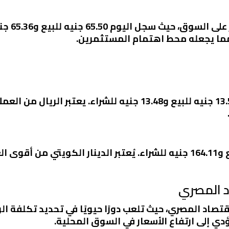
الجنيه ال
مما يجعله محط اهتمام المستثمرين.
بالنسبة للريال السعودي، فقد سجل 13.51 جنيه للبيع و13.48 جنيه ل
سجل الدينار الكويتي 164.54 جنيه للبيع و164.11 جنيه للشراء. يُعتبر الدينار
اد المصري
تصاد المصري، حيث تلعب دورًا حيويًا في تحديد تكلفة ال
يؤدي إلى ارتفاع الأسعار في السوق المحلية.