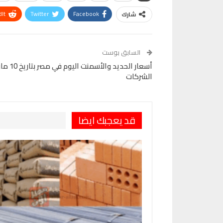
It
Twitter
Facebook
شارك
VK
Digg
طباعة
السابق بوست
الشركات
قد يعجبك ايضا