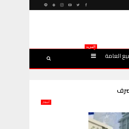
المزيد
يع العامة
أسعار