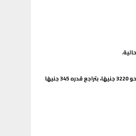
الية.
على الجانب الآخر، شهدت أسعار الأسمنت تراجعًا ملحوظًا. حيث سجل سعر طن الأسمنت الرمادي نحو 3220 جنيهًا، بتراجع قدره 345 جنيهًا