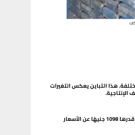
ات المختلفة. هذا التباين يعكس التغيرات
 الإنتاجية.
سجل سعر طن الحديد الاستثماري ارتفاعًا ملحوظًا، حيث بلغ متوسط السعر 37948 جنيهًا، بزيادة قدرها 1098 جنيهًا عن الأسعار