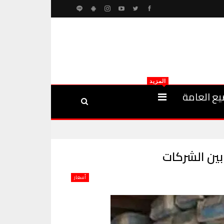
المزيد
يع العامة
أسعار