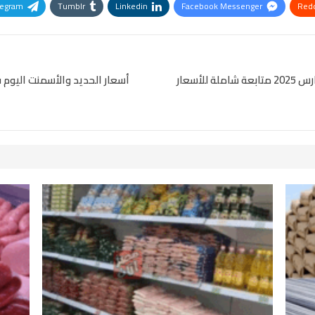
legram
Tumblr
Linkedin
Facebook Messenger
Redd
Pinterest
OK.ru