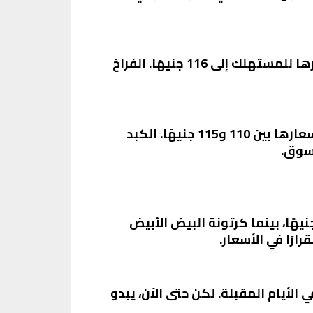
أما بالنسبة للفراخ الساسو، فقد بلغ سعر الكيلو في المزرعة حوالي 106 جنيهات، بينما وصل سعرها للمستهلك إلى 116 جنيهًا. الفراخ
بالنسبة لأجزاء الدواجن، فقد سجل سعر البانيه ما بين 210 إلى 215 جنيهًا، بينما الأوراك تراوحت أسعارها بين 110 و115 جنيهًا. الكبد
 البيض أيضًا شهدت استقرارًا، حيث سجلت كرتونة البيض الأحمر سعرًا يتراوح بين 156 و160 جنيهًا، بينما كرتونة البيض الأبيض
الأيام المقبلة. لكن حتى الآن، يبدو