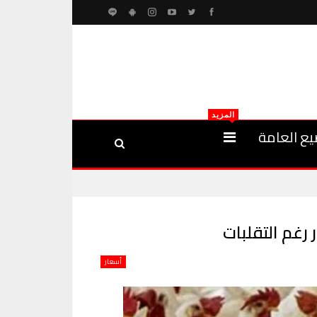
المزيد
يع العامة
أسعار