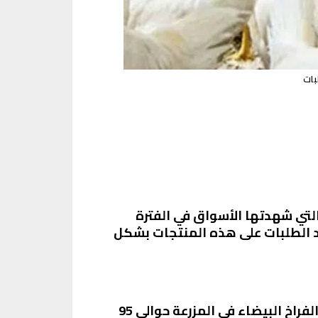
قلبات التي شهدتها الأسواق في الفترة
داد الطلبات على هذه المنتجات بشكل
تراوحت أسعار الدواجن في الأسواق المصرية اليوم بين مستويات مختلفة، حيث سجل سعر كيلو الفراخ البيضاء في المزرعة حوالي 95