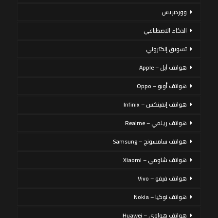
ووردبريس
الذكاء الاصطناعي
تسويق إلكتروني
هواتف أبل – Apple
هواتف أوبو – Oppo
هواتف إنفينكس – Infinix
هواتف ريلمي – Realme
هواتف سامسونج – Samsung
هواتف شاومي – Xiaomi
هواتف فيفو – Vivo
هواتف نوكيا – Nokia
هواتف هواوي – Huawei