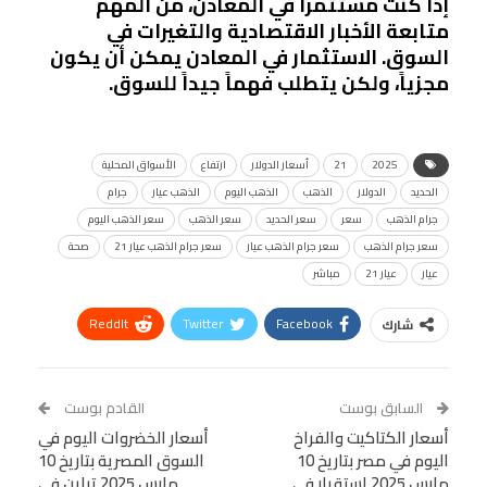
إذا كنت مستثمراً في المعادن، من المهم
متابعة الأخبار الاقتصادية والتغيرات في
السوق. الاستثمار في المعادن يمكن أن يكون
مجزياً، ولكن يتطلب فهماً جيداً للسوق.
2025
21
أسعار الدولار
ارتفاع
الأسواق المحلية
الحديد
الدولار
الذهب
الذهب اليوم
الذهب عيار
جرام
جرام الذهب
سعر
سعر الحديد
سعر الذهب
سعر الذهب اليوم
سعر جرام الذهب
سعر جرام الذهب عيار
سعر جرام الذهب عيار 21
صحة
عيار
عيار 21
مباشر
ReddIt
Twitter
Facebook
شارك
Linkedin
Facebook Messenger
WhatsApp
Telegram
Tumblr
السابق بوست
القادم بوست
البريد الإلكتروني
أسعار الكتاكيت والفراخ
StumbleUpon
VK
أسعار الخضروات اليوم في
اليوم في مصر بتاريخ 10
السوق المصرية بتاريخ 10
Viber
BlackBerry
LINE
Digg
مارس 2025 استقرار في
مارس 2025 تباين في