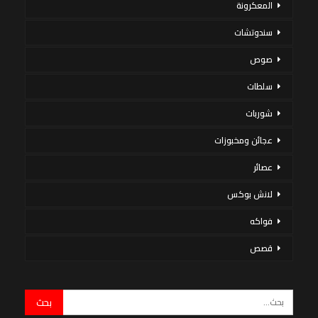
المعكرونة
سندوتشات
صوص
سلطات
شوربات
عجائن ومخبوزات
عصائر
لانش بوكس
فواكه
قصص