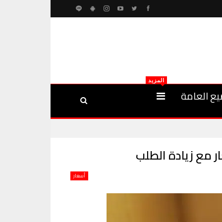
المزيد
يع العامة
أسعار