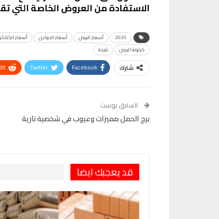
الاستفادة من العروض الخاصة التي تق
2025
أسعار البيض
أسعار الدواجن
أسعار الكتاكي
كرتونة البيض
نتيجة
It
Twitter
Facebook
شارك
VK
Digg
طباعة
السابق بوست
برج الحمل مميزات وعيوب في شخصية نارية
قد يعجبك ايضا