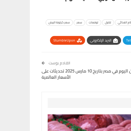
ام الغذائي
تناول
توقعات
سعر
سعر كرتونة البيض
Te
البريد الإلكتروني
StumbleUpon
القادم بوست
سعر النحاس وبعض المعادن اليوم في مصر بتاريخ 10 مارس 2025 تحديثات على
الأسعار العالمية