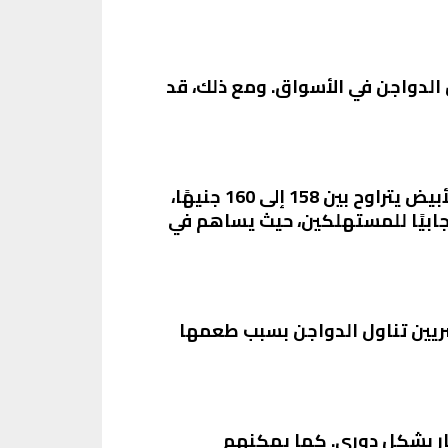
 الدواجن في الأسواق. ومع ذلك، قد
بالإضافة إلى أسعار الفراخ والكتاكيت، شهدت أسعار البيض أيضًا استقرارًا. سعر كرتونة البيض الأبيض يتراوح بين 158 إلى 160 جنيهًا،
في أسعار البيض يعتبر إيجابيًا للمستهلكين، حيث يساهم في
صريين تناول الدواجن بسبب طعمها
ار بشكل دوري. كما يمكنهم