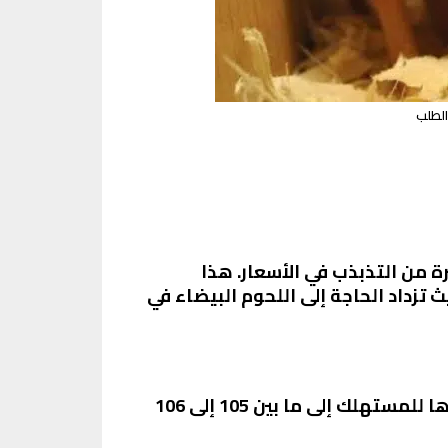
عد فترة من التذبذب في الأسعار. هذا
 تزداد الحاجة إلى اللحوم البيضاء في
سعر الفراخ البيضاء اليوم يتراوح بين 95 إلى 96 جنيهًا للكيلو في بورصة الدواجن، بينما يصل سعرها للمستهلك إلى ما بين 105 إلى 106