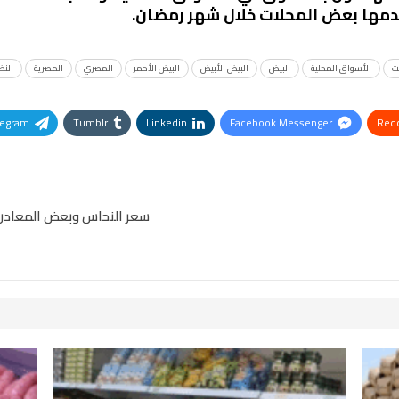
دمها بعض المحلات خلال شهر رمضان.
ت
الأسواق المحلية
البيض
البيض الأبيض
البيض الأحمر
المصري
المصرية
النظ
legram
Tumblr
Linkedin
Facebook Messenger
Redd
Pinterest
OK.ru