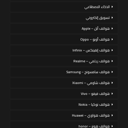
الذكاء الاصطناعي
تسويق إلكتروني
هواتف أبل – Apple
هواتف أوبو – Oppo
هواتف إنفينكس – Infinix
هواتف ريلمي – Realme
هواتف سامسونج – Samsung
هواتف شاومي – Xiaomi
هواتف فيفو – Vivo
هواتف نوكيا – Nokia
هواتف هواوي – Huawei
هواتف هونر – honor