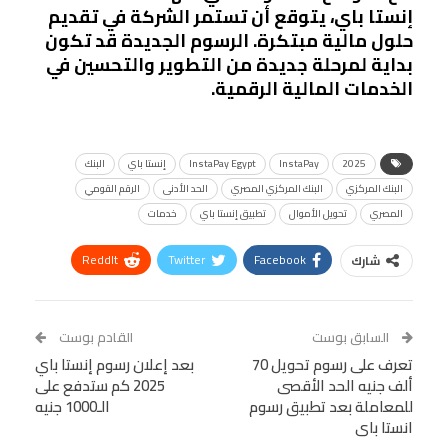
إنستا باي، يتوقع أن تستمر الشركة في تقديم
حلول مالية مبتكرة. الرسوم الجديدة قد تكون
بداية لمرحلة جديدة من التطوير والتحسين في
الخدمات المالية الرقمية.
2025
InstaPay
InstaPay Egypt
إنستا باي
البنك
البنك المركزي
البنك المركزي المصري
الحد الأدنى
الرقم القومي
المصري
تحويل الأموال
تطبيق إنستا باي
خدمات
ReddIt
Twitter
Facebook
شارك
Linkedin
Facebook Messenger
WhatsApp
Telegram
Tumblr
السابق بوست
القادم بوست
البريد الإلكتروني
تعرف على رسوم تحويل 70
StumbleUpon
VK
بعد إعلان رسوم إنستا باي
ألف جنيه الحد الأقصى
2025 كم ستدفع على
Viber
BlackBerry
LINE
Digg
للمعاملة بعد تطبيق رسوم
الـ1000 جنيه
انستا باى
طباعة
OK.ru
Pinterest