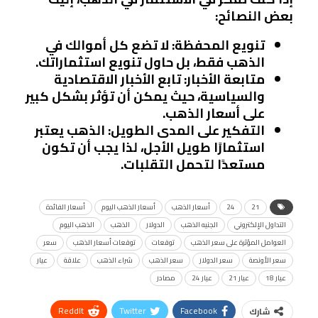
بعض النصائح:
تنويع المحفظة
: لا تضع كل أموالك في
الذهب فقط، بل حاول تنويع استثماراتك.
متابعة الأخبار
: تابع الأخبار الاقتصادية
والسياسية، حيث يمكن أن تؤثر بشكل كبير
على أسعار الذهب.
التفكير على المدى الطويل
: الذهب يعتبر
استثمارًا طويل الأجل، لذا يجب أن تكون
مستعدًا لتحمل التقلبات.
21
24
أسعار الذهب
أسعار الذهب اليوم
أسعار الفائدة
التداول الإلكتروني
الجنيه الذهب
الدولار
الذهب
الذهب اليوم
العوامل المؤثرة على سعر الذهب
توقعات
توقعات أسعار الذهب
سعر
سعر الأونصة
سعر الدولار
سعر الذهب
شراء الذهب
علاقة
عيار
عيار 18
عيار 21
عيار 24
مصادر
ReddIt
Twitter
Facebook
شارك