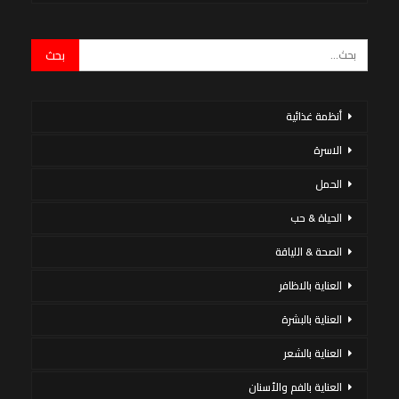
أنظمة غذائية
الاسرة
الحمل
الحياة & حب
الصحة & اللياقة
العناية بالاظافر
العناية بالبشرة
العناية بالشعر
العناية بالفم والأسنان