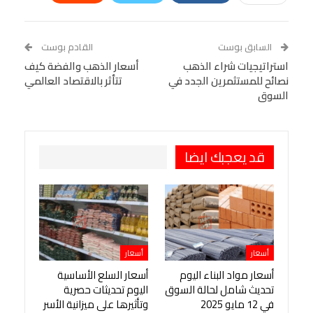
Linkedin
Facebook Messenger
WhatsApp
Telegram
Tumblr
السابق بوست
القادم بوست
البريد الإلكتروني
استراتيجيات شراء الذهب
StumbleUpon
VK
أسعار الذهب والفضة كيف
نصائح للمستثمرين الجدد في
تتأثر بالاقتصاد العالمي
Viber
BlackBerry
LINE
Digg
السوق
طباعة
OK.ru
Pinterest
قد يعجبك ايضا
أسعار
أسعار
أسعار مواد البناء اليوم
أسعار السلع الأساسية
تحديث شامل لحالة السوق
اليوم تحديثات حصرية
في 12 مايو 2025
وتأثيرها على ميزانية الأسر