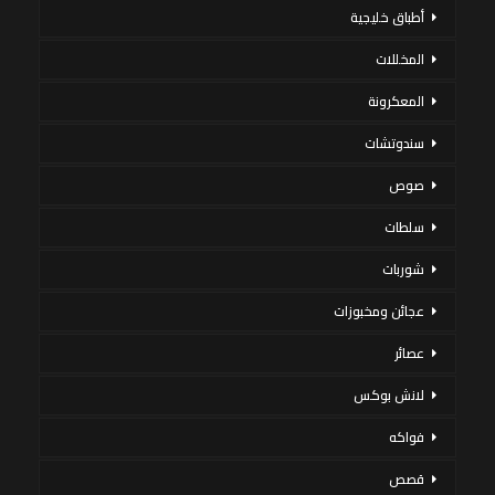
أطباق خليجية
المخللات
المعكرونة
سندوتشات
صوص
سلطات
شوربات
عجائن ومخبوزات
عصائر
لانش بوكس
فواكه
قصص