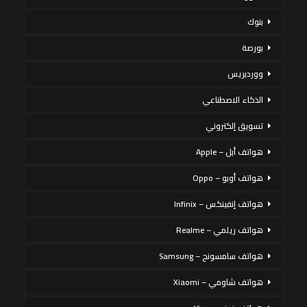
بنوك
بورصة
ووردبريس
الذكاء الاصطناعي
تسويق إلكتروني
هواتف أبل – Apple
هواتف أوبو – Oppo
هواتف إنفينكس – Infinix
هواتف ريلمي – Realme
هواتف سامسونج – Samsung
هواتف شاومي – Xiaomi