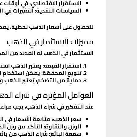
الاستقرار الاقتصادي
: في أوقات عد
السياسات النقدية
: التغيرات في 
للحصول على
أسعار الذهب لحظية
، يمك
مميزات الاستثمار في الذهب
الاستثمار في الذهب له العديد من المم
استقرار القيمة
: يعتبر الذهب استث
تنويع المحفظة
: يمكن استخدام ا
حماية من التضخم
: يُعتبر الذهب 
العوامل المؤثرة في شراء الذ
عند التفكير في شراء الذهب، يجب مراعاة
سعر الذهب
: متابعة الأسعار في ا
الوزن والنقاوة
: التأكد من وزن ا
سمعة البائع
: شراء الذهب من بائع