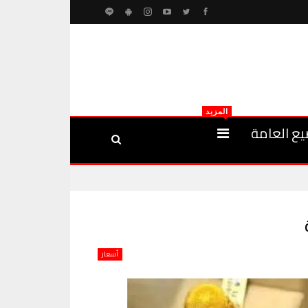
المزيد
يع العامة
أسعار