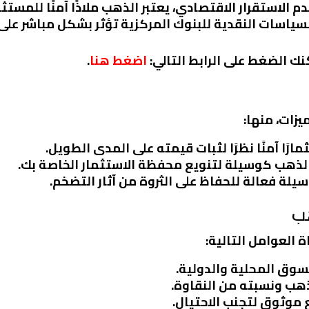
م الاستقرار الاقتصادي، يعتبر الذهب ملاذًا آمنًا للمستث
السياسات النقدية للبنوك المركزية تؤثر بشكل مباشر على
نك الضغط على الرابط التالي:
اضغط هنا
.
يزات، منها:
مارًا آمنًا نظرًا لثبات قيمته على المدى الطويل.
لذهب كوسيلة لتنويع محفظة الاستثمار الخاصة بك.
وسيلة فعالة للحفاظ على الثروة من آثار التضخم.
هب
 العوامل التالية:
لسوق المحلية والدولية.
لذهب ونسبته من النقاوة.
 موثوق لتجنب الاحتيال.