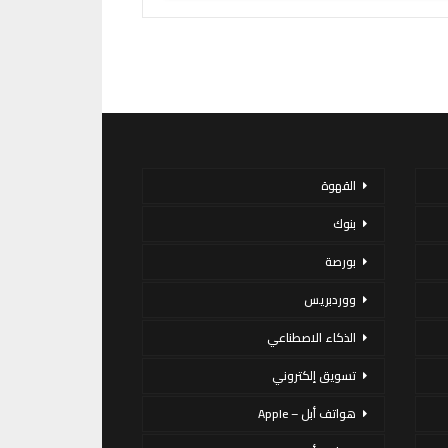
القهوة
بنوك
بورصة
ووردبريس
الذكاء الاصطناعي
تسويق إلكتروني
هواتف أبل – Apple