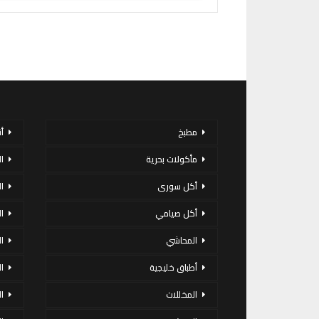
مطبخ
أ
مأكولات بحرية
ا
أكل سورى
ا
أكل صيامي
ا
المحاشي
ا
أطباق خليجية
ال
المخللات
ا