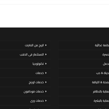
نظمة غذائية
الربح من الانترنت
لاسرة
الاستثمار فى الذهب
لحمل
تكنولوجيا
لحياة & حب
خدمات
لصحة & اللياقة
خدمات اورنج
عناية بالاظافر
خدمات فودافون
لعناية بالبشرة
خدمات وى