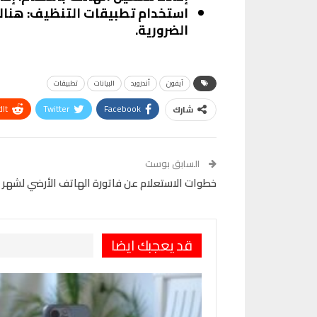
استخدام تطبيقات التنظيف
: هنا
الضرورية.
آيفون
أندرويد
البيانات
تطبيقات
It
Twitter
Facebook
شارك
VK
Digg
طباعة
السابق بوست
خطوات الاستعلام عن فاتورة الهاتف الأرضي لشهر يونيو 2025 دليل خطو
قد يعجبك ايضا