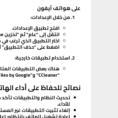
على هواتف آيفون
من خلال الإعدادات
:
افتح تطبيق الإعدادات.
انتقل إلى “عام” ثم “تخزين iPhone”.
اختر التطبيق الذي ترغب في 
اضغط على “حذف التطبيق” ثم 
استخدام تطبيقات خارجية
:
هناك بعض التطبيقات المتاح
“CCleaner” و”Files by Google”.
نصائح للحفاظ على أداء الها
تحديث النظام والتطبيقات
: تأكد 
للأداء.
إلغاء تثبيت التطبيقات غير المس
إعادة تشغيل الهاتف بانتظام
: إع