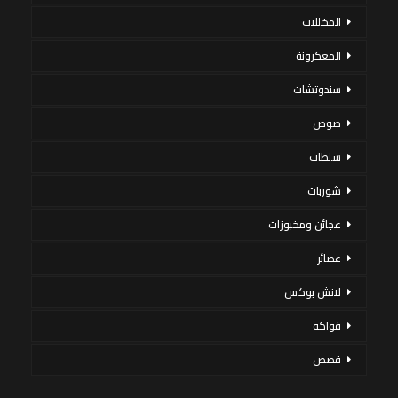
المخللات
المعكرونة
سندوتشات
صوص
سلطات
شوربات
عجائن ومخبوزات
عصائر
لانش بوكس
فواكه
قصص