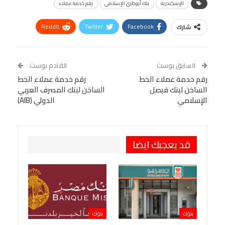
الإسكندرية
بنك أبوظبي الإسلامي
رقم خدمة عملاء
ReddIt
Twitter
Facebook
شارك
Linkedin
Facebook Messenger
WhatsApp
Telegram
Tumblr
السابق بوست
القادم بوست
البريد الإلكتروني
رقم خدمة عملاء الخط
StumbleUpon
VK
رقم خدمة عملاء الخط
الساخن لبنك فيصل
الساخن لبنك المصرف العربي
Viber
BlackBerry
LINE
Digg
الإسلامي
الدولي (AIB)
طباعة
OK.ru
Pinterest
قد يعجبك ايضا
بنوك
بنوك