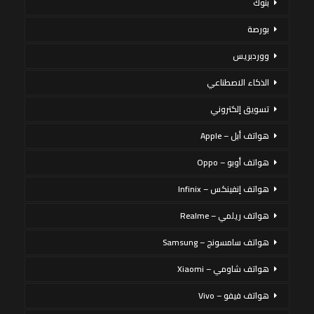
بنوك
بورصة
ووردبريس
الذكاء الاصطناعي
تسويق إلكتروني
هواتف أبل – Apple
هواتف أوبو – Oppo
هواتف إنفينكس – Infinix
هواتف ريلمي – Realme
هواتف سامسونج – Samsung
هواتف شاومي – Xiaomi
هواتف فيفو – Vivo