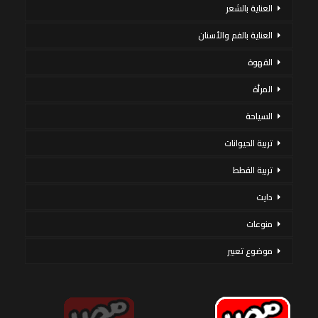
العناية بالشعر
العناية بالفم والأسنان
القهوة
المرأة
السياحة
تربية الحيوانات
تربية القطط
دايت
منوعات
موضوع تعبير