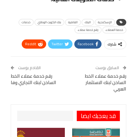
الإسكندرية
البنك
القاهرة
بنك الكويت الوطني
خدمات
خدمة العملاء
رقم خدمة عملاء
ReddIt
Twitter
Facebook
شارك
Linkedin
Facebook Messenger
WhatsApp
Telegram
Tumblr
السابق بوست
القادم بوست
البريد الإلكتروني
رقم خدمة عملاء الخط
StumbleUpon
VK
رقم خدمة عملاء الخط
الساخن لبنك الاستثمار
الساخن لبنك التجاري وفا
Viber
BlackBerry
LINE
Digg
العربي
طباعة
OK.ru
Pinterest
قد يعجبك ايضا