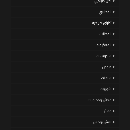
أكل صيامي
المحاشي
أطباق خليجية
المخللات
المعكرونة
سندوتشات
صوص
سلطات
شوربات
عجائن ومخبوزات
عصائر
لانش بوكس