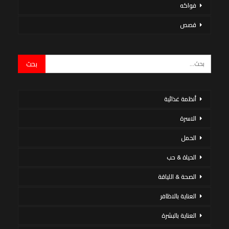
فواكه
قصص
أنظمة غذائية
الاسرة
الحمل
الحياة & حب
الصحة & اللياقة
العناية بالاظافر
العناية بالبشرة