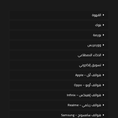
القهوة
بنوك
بورصة
ووردبريس
الذكاء الاصطناعي
تسويق إلكتروني
هواتف أبل – Apple
هواتف أوبو – Oppo
هواتف إنفينكس – Infinix
هواتف ريلمي – Realme
هواتف سامسونج – Samsung