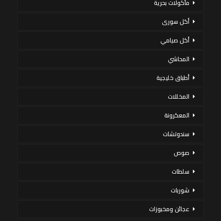
مأكولات بحرية
أكل سورى
أكل صيامي
المحاشي
أطباق خليجية
المخللات
المعكرونة
سندوتشات
صوص
سلطات
شوربات
عجائن ومخبوزات