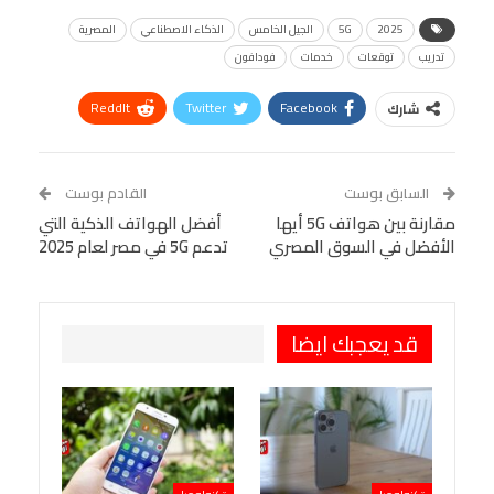
2025
5G
الجيل الخامس
الذكاء الاصطناعي
المصرية
تدريب
توقعات
خدمات
فودافون
ReddIt
Twitter
Facebook
شارك
Linkedin
Facebook Messenger
WhatsApp
Telegram
Tumblr
السابق بوست
القادم بوست
البريد الإلكتروني
مقارنة بين هواتف 5G أيها
StumbleUpon
VK
أفضل الهواتف الذكية التي
الأفضل في السوق المصري
تدعم 5G في مصر لعام 2025
Viber
BlackBerry
LINE
Digg
طباعة
OK.ru
Pinterest
قد يعجبك ايضا