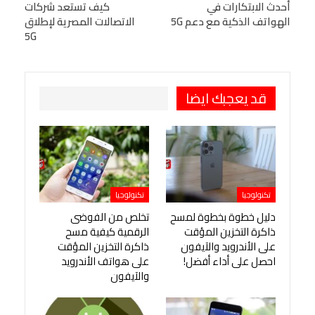
البريد الإلكتروني
أحدث الابتكارات في
StumbleUpon
VK
كيف تستعد شركات
الهواتف الذكية مع دعم 5G
الاتصالات المصرية لإطلاق
Viber
BlackBerry
LINE
Digg
5G
طباعة
OK.ru
Pinterest
قد يعجبك ايضا
تكنولوجيا
تكنولوجيا
دليل خطوة بخطوة لمسح
تخلص من الفوضى
ذاكرة التخزين المؤقت
الرقمية كيفية مسح
على الأندرويد والآيفون
ذاكرة التخزين المؤقت
احصل على أداء أفضل!
على هواتف الأندرويد
والآيفون