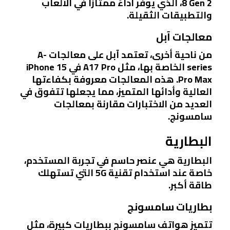
8 Gen 2، الذي يوفر أداءً ممتازًا في الألعاب
والتطبيقات الثقيلة.
معالجات آبل
من ناحية أخرى، تعتمد آبل على معالجات A-
series الخاصة بها، مثل A17 Pro في iPhone 15
Pro Max. هذه المعالجات معروفة بكفاءتها
العالية وأدائها المتميز، مما يجعلها تتفوق في
العديد من الاختبارات مقارنة بمعالجات
سامسونج.
البطارية
البطارية هي عنصر حاسم في تجربة المستخدم،
خاصة عند استخدام تقنية 5G التي تستهلك
طاقة أكبر.
بطاريات سامسونج
تتميز هواتف سامسونج ببطاريات كبيرة، مثل