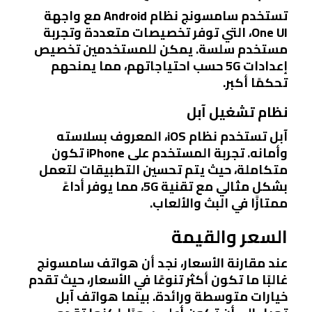
تستخدم سامسونج نظام Android مع واجهة
One UI، التي توفر تخصيصات متعددة وتجربة
مستخدم سلسة. يمكن للمستخدمين تخصيص
إعدادات 5G حسب احتياجاتهم، مما يمنحهم
تحكمًا أكبر.
نظام تشغيل آبل
آبل تستخدم نظام iOS، المعروف بسلاسته
وأمانه. تجربة المستخدم على iPhone تكون
متكاملة، حيث يتم تحسين التطبيقات لتعمل
بشكل مثالي مع تقنية 5G، مما يوفر أداءً
ممتازًا في البث والألعاب.
السعر والقيمة
عند مقارنة الأسعار، نجد أن هواتف سامسونج
غالبًا ما تكون أكثر تنوعًا في الأسعار، حيث تقدم
خيارات متوسطة ورائدة. بينما هواتف آبل