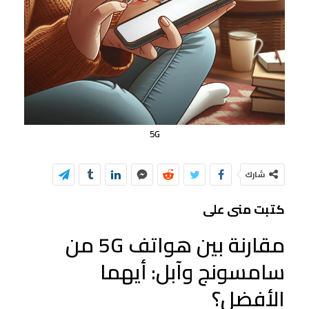
5G
شارك
كتبت منى على
مقارنة بين هواتف 5G من
سامسونج وآبل: أيهما
الأفضل؟