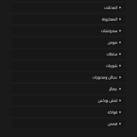
المخللات
المعكرونة
سندوتشات
صوص
سلطات
شوربات
عجائن ومخبوزات
عصائر
لانش بوكس
فواكه
قصص