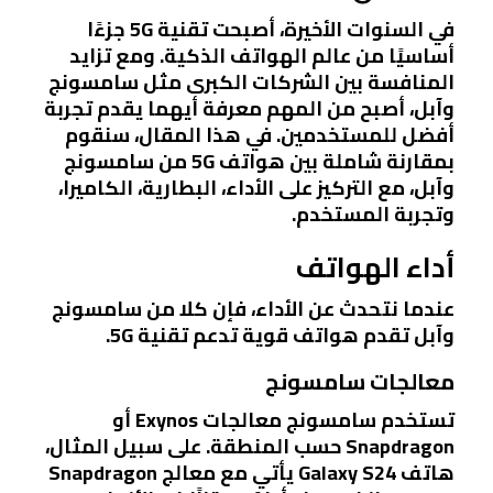
في السنوات الأخيرة، أصبحت تقنية 5G جزءًا
أساسيًا من عالم الهواتف الذكية. ومع تزايد
المنافسة بين الشركات الكبرى مثل سامسونج
وآبل، أصبح من المهم معرفة أيهما يقدم تجربة
أفضل للمستخدمين. في هذا المقال، سنقوم
بمقارنة شاملة بين هواتف 5G من سامسونج
وآبل، مع التركيز على الأداء، البطارية، الكاميرا،
وتجربة المستخدم.
أداء الهواتف
عندما نتحدث عن الأداء، فإن كلا من سامسونج
وآبل تقدم هواتف قوية تدعم تقنية 5G.
معالجات سامسونج
تستخدم سامسونج معالجات Exynos أو
Snapdragon حسب المنطقة. على سبيل المثال،
هاتف Galaxy S24 يأتي مع معالج Snapdragon