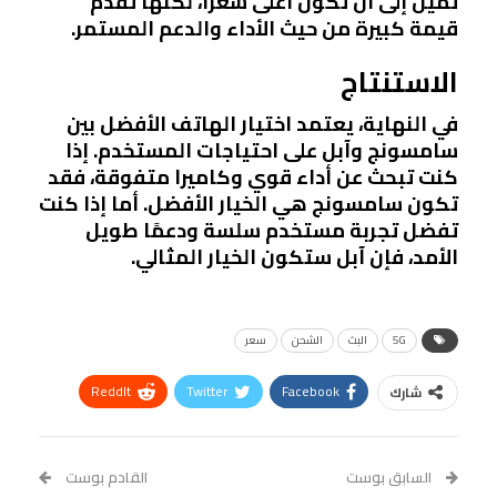
تميل إلى أن تكون أعلى سعرًا، لكنها تقدم
قيمة كبيرة من حيث الأداء والدعم المستمر.
الاستنتاج
في النهاية، يعتمد اختيار الهاتف الأفضل بين
سامسونج وآبل على احتياجات المستخدم. إذا
كنت تبحث عن أداء قوي وكاميرا متفوقة، فقد
تكون سامسونج هي الخيار الأفضل. أما إذا كنت
تفضل تجربة مستخدم سلسة ودعمًا طويل
الأمد، فإن آبل ستكون الخيار المثالي.
5G
البث
الشحن
سعر
ReddIt
Twitter
Facebook
شارك
Linkedin
Facebook Messenger
WhatsApp
Telegram
Tumblr
السابق بوست
القادم بوست