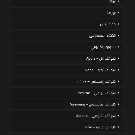
بنوك
بورصة
ووردبريس
الذكاء الاصطناعي
تسويق إلكتروني
هواتف أبل – Apple
هواتف أوبو – Oppo
هواتف إنفينكس – Infinix
هواتف ريلمي – Realme
هواتف سامسونج – Samsung
هواتف شاومي – Xiaomi
هواتف فيفو – Vivo