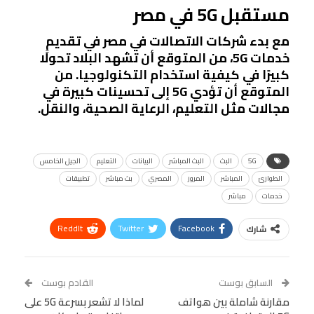
مستقبل 5G في مصر
مع بدء شركات الاتصالات في مصر في تقديم
خدمات 5G، من المتوقع أن تشهد البلاد تحولًا
كبيرًا في كيفية استخدام التكنولوجيا. من
المتوقع أن تؤدي 5G إلى تحسينات كبيرة في
مجالات مثل التعليم، الرعاية الصحية، والنقل.
5G
البث
البث المباشر
البيانات
التعليم
الجيل الخامس
الطوارئ
المباشر
المرور
المصري
بث مباشر
تطبيقات
خدمات
مباشر
ReddIt
Twitter
Facebook
شارك
Linkedin
Facebook Messenger
WhatsApp
Telegram
Tumblr
السابق بوست
القادم بوست
البريد الإلكتروني
مقارنة شاملة بين هواتف
StumbleUpon
VK
لماذا لا تشعر بسرعة 5G على