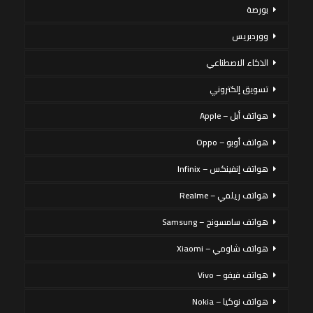
بورصة
ووردبريس
الذكاء الاصطناعي
تسويق إلكتروني
هواتف أبل – Apple
هواتف أوبو – Oppo
هواتف إنفينكس – Infinix
هواتف ريلمي – Realme
هواتف سامسونج – Samsung
هواتف شاومي – Xiaomi
هواتف فيفو – Vivo
هواتف نوكيا – Nokia