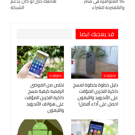
5G المتوافرة في مصر
هاتفك حتى لو كان يدعم
Viber
BlackBerry
LINE
Digg
والمُقترحة للشراء
الشبكة
طباعة
OK.ru
Pinterest
قد يعجبك ايضا
تكنولوجيا
تكنولوجيا
دليل خطوة بخطوة لمسح
تخلص من الفوضى
ذاكرة التخزين المؤقت
الرقمية كيفية مسح
على الأندرويد والآيفون
ذاكرة التخزين المؤقت
احصل على أداء أفضل!
على هواتف الأندرويد
والآيفون