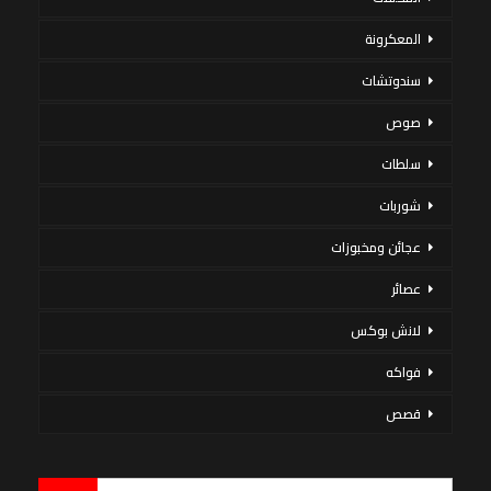
المعكرونة
سندوتشات
صوص
سلطات
شوربات
عجائن ومخبوزات
عصائر
لانش بوكس
فواكه
قصص