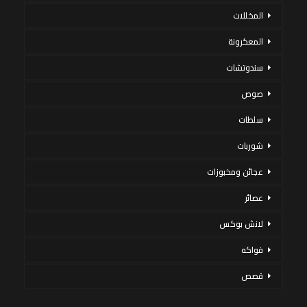
المخللات
المعكرونة
سندوتشات
صوص
سلطات
شوربات
عجائن ومخبوزات
عصائر
لانش بوكس
فواكه
قصص