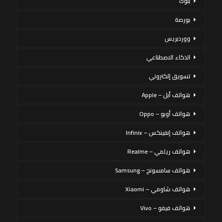
بنوك
بورصة
ووردبريس
الذكاء الاصطناعي
تسويق إلكتروني
هواتف أبل – Apple
هواتف أوبو – Oppo
هواتف إنفينكس – Infinix
هواتف ريلمي – Realme
هواتف سامسونج – Samsung
هواتف شاومي – Xiaomi
هواتف فيفو – Vivo