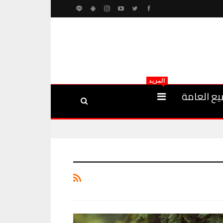
المزيد
يع العامة