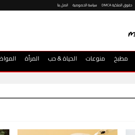
حقوق الملكية DMCA
سياسة الخصوصية
اتصل بنا
مطبخ
منوعات
الحياة & حب
المرأة
المواض