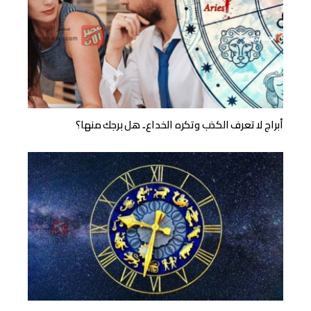
أبراج لا تعرف الكذب وتكره الخداع.. هل برجك منها؟