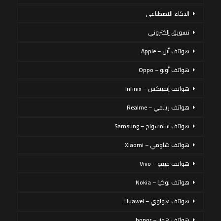
الذكاء الاصطناعي
تسويق إلكتروني
هواتف أبل – Apple
هواتف أوبو – Oppo
هواتف إنفينكس – Infinix
هواتف ريلمي – Realme
هواتف سامسونج – Samsung
هواتف شاومي – Xiaomi
هواتف فيفو – Vivo
هواتف نوكيا – Nokia
هواتف هواوي – Huawei
هواتف هونر – honor