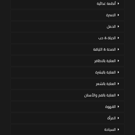
أنظمة غذائية
الاسرة
الحمل
الحياة & حب
الصحة & اللياقة
العناية بالاظافر
العناية بالبشرة
العناية بالشعر
العناية بالفم والأسنان
القهوة
المرأة
السياحة