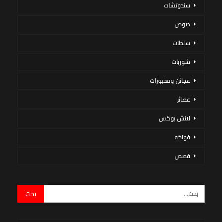
سندوتشات
صوص
سلطات
شوربات
عجائن ومخبوزات
عصائر
لانش بوكس
فواكه
قصص