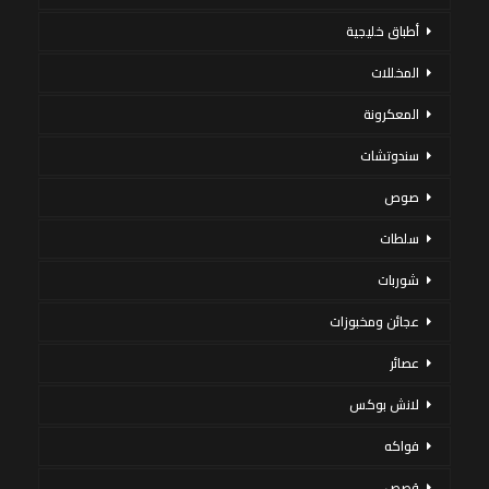
أطباق خليجية
المخللات
المعكرونة
سندوتشات
صوص
سلطات
شوربات
عجائن ومخبوزات
عصائر
لانش بوكس
فواكه
قصص