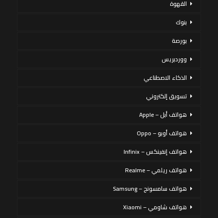
القهوة
بنوك
بورصة
ووردبريس
الذكاء الاصطناعي
تسويق إلكتروني
هواتف أبل – Apple
هواتف أوبو – Oppo
هواتف إنفينكس – Infinix
هواتف ريلمي – Realme
هواتف سامسونج – Samsung
هواتف شاومي – Xiaomi