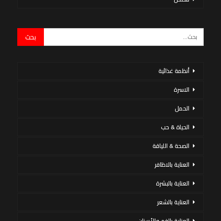
أنظمة غذائية
الاسرة
الحمل
الحياة & حب
الصحة & اللياقة
العناية بالاظافر
العناية بالبشرة
العناية بالشعر
العناية بالفم والأسنان