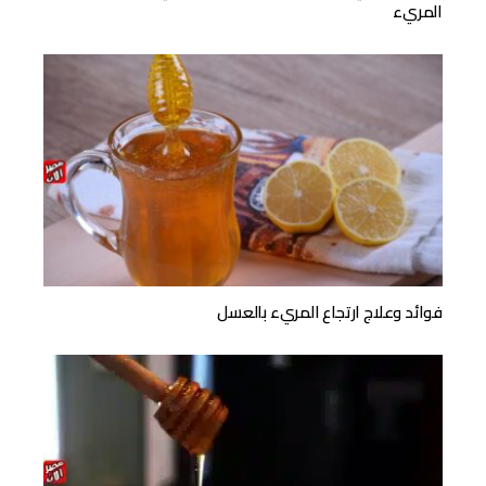
المريء
فوائد وعلاج ارتجاع المريء بالعسل