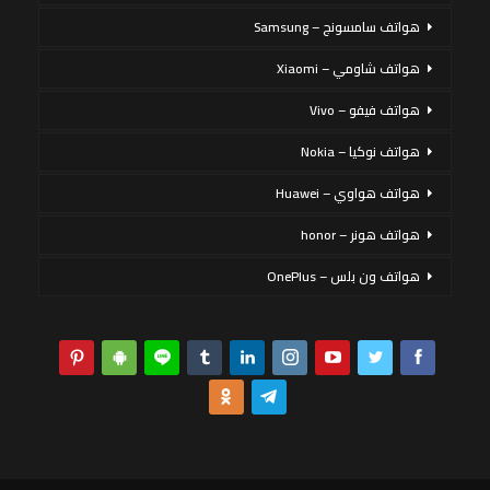
هواتف سامسونج – Samsung
هواتف شاومي – Xiaomi
هواتف فيفو – Vivo
هواتف نوكيا – Nokia
هواتف هواوي – Huawei
هواتف هونر – honor
هواتف ون بلس – OnePlus