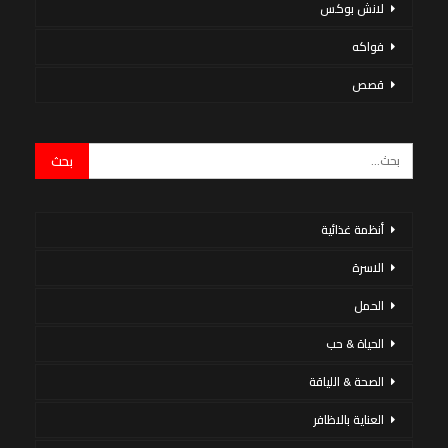
لانش بوكس
فواكه
قصص
أنظمة غذائية
الاسرة
الحمل
الحياة & حب
الصحة & اللياقة
العناية بالاظافر