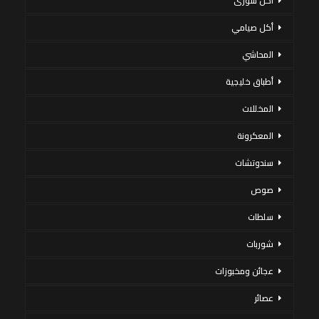
أكل سورى
أكل صيامي
المحاشي
أطباق خليجية
المخللات
المعكرونة
سندوتشات
صوص
سلطات
شوربات
عجائن ومخبوزات
عصائر