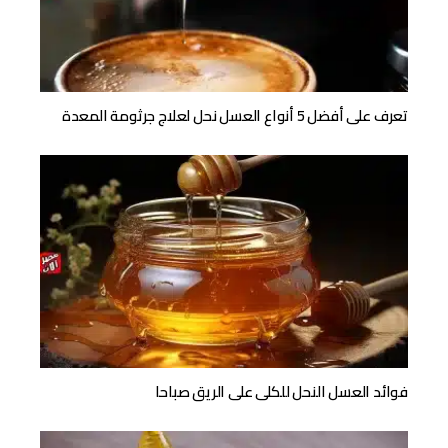
تعرف على أفضل 5 أنواع العسل نحل لعلاج جرثومة المعدة
فوائد العسل النحل للكلى على الريق صباحا