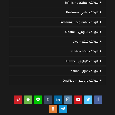
هواتف إنفينكس – Infinix
هواتف ريلمي – Realme
هواتف سامسونج – Samsung
هواتف شاومي – Xiaomi
هواتف فيفو – Vivo
هواتف نوكيا – Nokia
هواتف هواوي – Huawei
هواتف هونر – honor
هواتف ون بلس – OnePlus