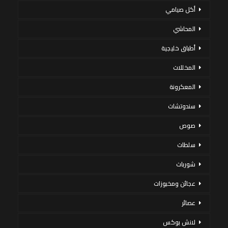
أكل صيامي
المحاشي
أطباق خليجية
المخللات
المعكرونة
سندوتشات
صوص
سلطات
شوربات
عجائن ومخبوزات
عصائر
لانش بوكس