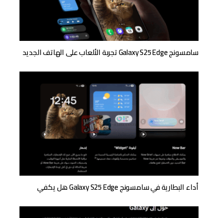
سامسونج Galaxy S25 Edge تجربة الألعاب على الهاتف الجديد
أداء البطارية في سامسونج Galaxy S25 Edge هل يكفي