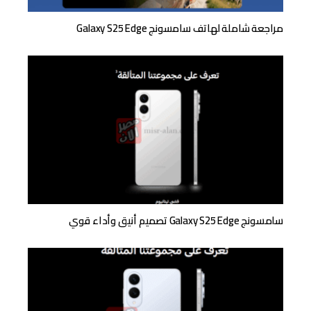
مراجعة شاملة لهاتف سامسونج Galaxy S25 Edge
سامسونج Galaxy S25 Edge تصميم أنيق وأداء قوي