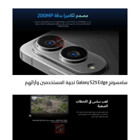
سامسونج Galaxy S25 Edge تجربة المستخدمين وآرائهم