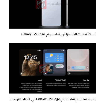
أحدث تقنيات الكاميرا في سامسونج Galaxy S25 Edge
تجربة استخدام سامسونج Galaxy S25 Edge في الحياة اليومية