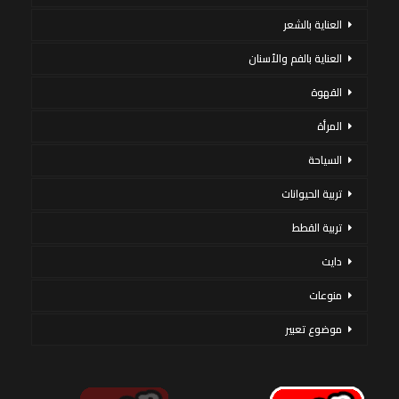
العناية بالشعر
العناية بالفم والأسنان
القهوة
المرأة
السياحة
تربية الحيوانات
تربية القطط
دايت
منوعات
موضوع تعبير