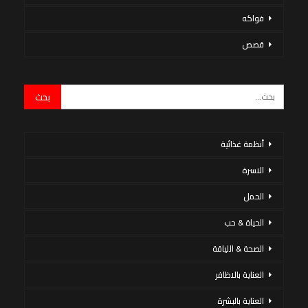
فواكه
قصص
أنظمة غذائية
الاسرة
الحمل
الحياة & حب
الصحة & اللياقة
العناية بالاظافر
العناية بالبشرة