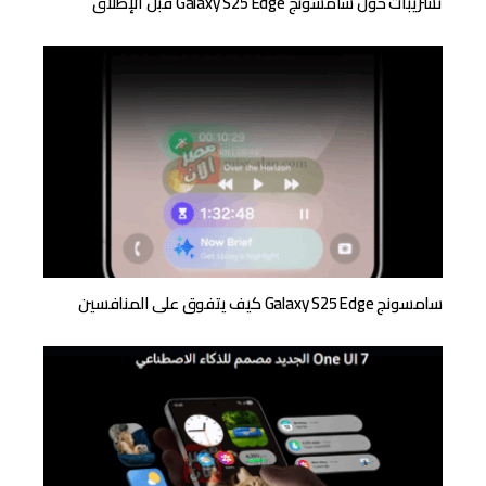
تسريبات حول سامسونج Galaxy S25 Edge قبل الإطلاق
سامسونج Galaxy S25 Edge كيف يتفوق على المنافسين