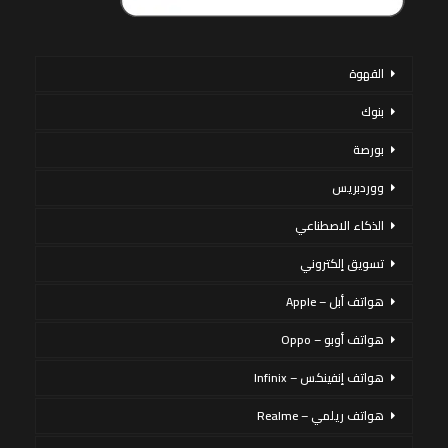
القهوة
بنوك
بورصة
ووردبريس
الذكاء الاصطناعي
تسويق إلكتروني
هواتف أبل – Apple
هواتف أوبو – Oppo
هواتف إنفينكس – Infinix
هواتف ريلمي – Realme