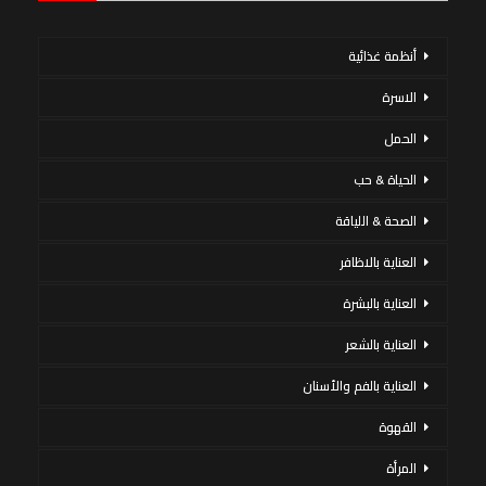
أنظمة غذائية
الاسرة
الحمل
الحياة & حب
الصحة & اللياقة
العناية بالاظافر
العناية بالبشرة
العناية بالشعر
العناية بالفم والأسنان
القهوة
المرأة