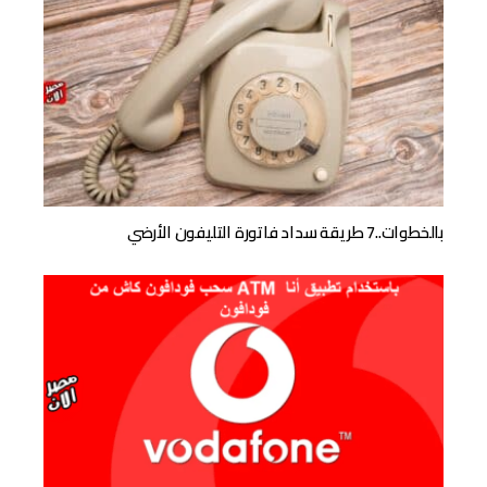
بالخطوات..7 طريقة سداد فاتورة التليفون الأرضي