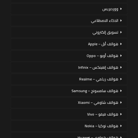
ووردبريس
الذكاء الاصطناعي
تسويق إلكتروني
هواتف أبل – Apple
هواتف أوبو – Oppo
هواتف إنفينكس – Infinix
هواتف ريلمي – Realme
هواتف سامسونج – Samsung
هواتف شاومي – Xiaomi
هواتف فيفو – Vivo
هواتف نوكيا – Nokia
هواتف هواوي – Huawei