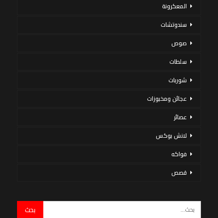
المعكرونة
سندوتشات
صوص
سلطات
شوربات
عجائن ومخبوزات
عصائر
لانش بوكس
فواكه
قصص