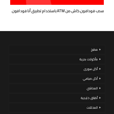
سحب فودافون كاش من ATM باستخدام تطبيق أنا فودافون
مطبخ
مأكولات بحرية
أكل سورى
أكل صيامي
المحاشي
أطباق خليجية
المخللات